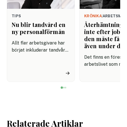
TIPS
KRÖNIKA
|
ARBETSMIL
Nu blir tandvård en
Återhämtning b
ny personalförmån
inte efter jobbe
den måste få pl
Allt fler arbetsgivare har
även under da
börjat inkluderar tandvård i
sina förmånspaket
Det finns en förestäl
samtidigt som nära en
arbetslivet som må
miljon svenskar uppger att
fortfarande styrs av. A
→
de avstår tandvård av
återhämtning är nå
ekonomiska skäl.
kommer senare. Efte
mötet. Efter sista
mejlet. Efter
arbetsdagen. Efte
helgen. Efter seme
Relaterade Artiklar