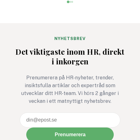
lika möjligheter blivit
som låg helt utanfö
avgörande för både
räckhåll tidigare.
organisationers framgång
Samtidigt sträcker 
och samhällets utveckling.
många avtal för
Företag och verksamheter
systemstöd inom lö
NYHETSBREV
som lyckas skapa
HR tio, kanske tjugo
Det viktigaste inom HR, direkt
inkluderande arbetsplatser
framåt. Hur kravstä
i inkorgen
attraherar inte bara
man då för en fram
bredare kompetens utan
ingen riktigt kan fö
stärker också sin
Prenumerera på HR-nyheter, trender,
innovationskraft, sitt
insiktsfulla artiklar och expertråd som
ledarskap och sin
utvecklar ditt HR-team. Vi hörs 2 gånger i
långsiktiga
veckan i ett matnyttigt nyhetsbrev.
konkurrenskraft.
Prenumerera