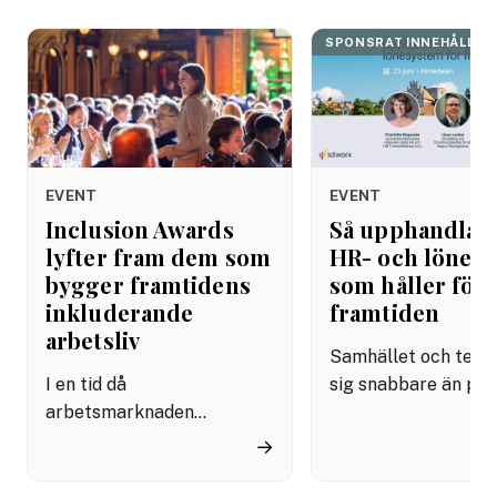
SPONSRAT INNEHÅLL
EVENT
EVENT
Inclusion Awards
Så upphandlar
lyfter fram dem som
HR- och lönes
bygger framtidens
som håller för
inkluderande
framtiden
arbetsliv
Samhället och tekni
I en tid då
sig snabbare än på
arbetsmarknaden
länge. AI är det tyd
förändras snabbare än
exemplet: på bara 
→
någonsin har frågor om
månader har det bliv
mångfald, inkludering och
möjligt att lösa upp