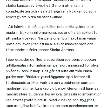
stärka känslan av trygghet. Genom att erkänna
komplexiteten och visa att frågan är viktig kan du som
arbetsgivare bidra till stor skillnad.
– Att hänvisa till pålitliga källor, dela enkla guider eller
bjuda in till korta informationspass är ofta tillräckligt för
att sänka tröskeln. När pensionen blir något man vågar
prata om, även utan att ha alla svar, minskar oron och
förtroendet stärks, menar Shoka Åhrman.
I dag erbjuder de flesta specialiserade pensionsbolag
lättillgänglig information om pension, anpassad för olika
nivåer av förkunskap. Det går att hitta allt från enkla
guider som förklarar grundläggande sparformer till
fördjupande artiklar, verktyg och webbinarier som ger
möjlighet till mer kunskap vid behov. Genom att hänvisa
medarbetare till denna typ av kvalitetssäkrad information
kan arbetsgivare bidra till ökad kunskap och trygghet,
utan att själva behöva inta rollen som pensionsexperter.