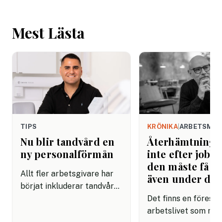
Mest Lästa
TIPS
KRÖNIKA
|
ARBETSMIL
Nu blir tandvård en
Återhämtning b
ny personalförmån
inte efter jobbe
den måste få pl
Allt fler arbetsgivare har
även under da
börjat inkluderar tandvård i
sina förmånspaket
Det finns en förestäl
samtidigt som nära en
arbetslivet som må