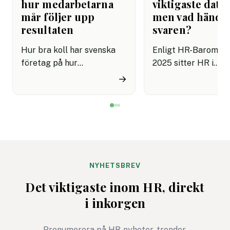
hur medarbetarna
viktigaste datak
mår följer upp
men vad hände
resultaten
svaren?
Hur bra koll har svenska
Enligt HR-Baromet
företag på hur
2025 sitter HR i
medarbetarna mår? HR
ledningsgruppen ho
→
Barometern 2025 visar att
procent av svenska
hälften av företagen inte
organisationer, och
har med frågor om hälsa i
medarbetarundersö
sina
n är den viktigaste
medarbetarundersökningar
datakällan för stra
. Dessutom är det bara 48
beslut. Ändå genom
procent som sedan aktivt
procent av deltaga
NYHETSBREV
följer upp resultaten.
undersökningen bar
Det viktigaste inom HR, direkt
gång per år eller m
i inkorgen
sällan, och 73 proc
uppger att den stör
Prenumerera på HR-nyheter, trender,
utmaningen är att f