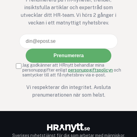
insiktsfulla artiklar och expertråd som
chefer att faktiskt 
utvecklar ditt HR-team. Vi hörs 2 gånger i
med resultaten. Vad
veckan i ett matnyttigt nyhetsbrev.
egentligen med
feedbacken när den 
insamlad?
Prenumerera
Jag godkänner att HRnytt behandlar mina
personuppgifter enligt
personuppgiftspolicyn
och
samtycker till att få nyhetsbrev via e-post.
Vi respekterar din integritet. Avsluta
prenumerationen när som helst.
Sveriges nyhetstjänst för dig som arbetar med människor,