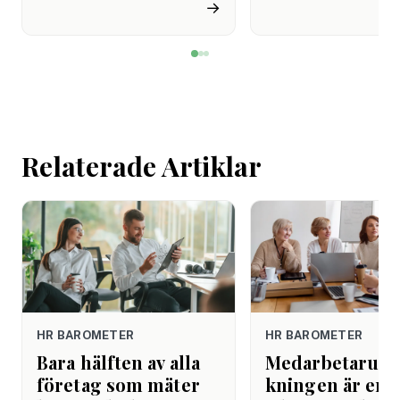
miljon svenskar uppger att
fortfarande styrs av. A
→
de avstår tandvård av
återhämtning är nå
ekonomiska skäl.
kommer senare. Efte
mötet. Efter sista
mejlet. Efter
arbetsdagen. Efte
helgen. Efter seme
Relaterade Artiklar
HR BAROMETER
HR BAROMETER
Bara hälften av alla
Medarbetarund
företag som mäter
kningen är er