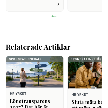
miljon svenskar uppger att
fortfarande styrs av. A
→
de avstår tandvård av
återhämtning är nå
ekonomiska skäl.
kommer senare. Efte
mötet. Efter sista
mejlet. Efter
arbetsdagen. Efte
helgen. Efter seme
Relaterade Artiklar
SPONSRAT INNEHÅLL
SPONSRAT INNEHÅLL
HR-YRKET
HR-YRKET
Lönetransparens
Sluta mäta bara
2027? Det här är
att mäta: 5 sätt 