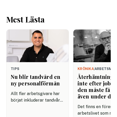
Mest Lästa
TIPS
KRÖNIKA
|
ARBETSMIL
Nu blir tandvård en
Återhämtning b
ny personalförmån
inte efter jobbe
den måste få pl
Allt fler arbetsgivare har
även under da
börjat inkluderar tandvård i
sina förmånspaket
Det finns en förestäl
samtidigt som nära en
arbetslivet som må