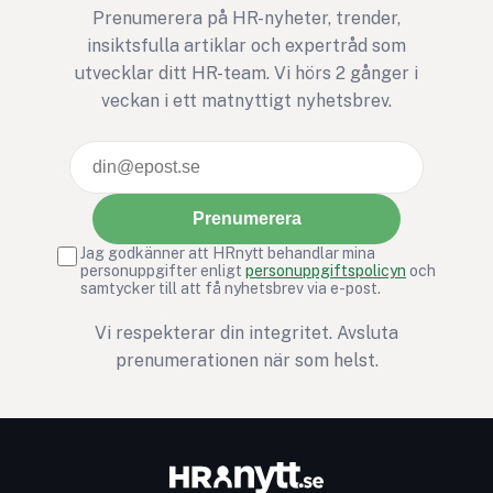
Prenumerera på HR-nyheter, trender,
något bättre. Annars
insiktsfulla artiklar och expertråd som
den mest HR-avdeln
utvecklar ditt HR-team. Vi hörs 2 gånger i
version av ett gymko
veckan i ett matnyttigt nyhetsbrev.
januari: full av goda
intentioner, men ga
snabbt bortglömd.
Prenumerera
Jag godkänner att HRnytt behandlar mina
personuppgifter enligt
personuppgiftspolicyn
och
samtycker till att få nyhetsbrev via e-post.
Vi respekterar din integritet. Avsluta
prenumerationen när som helst.