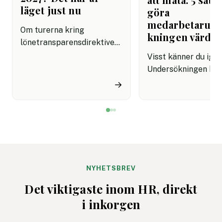
läget just nu
göra
medarbetarun
Om turerna kring
kningen värdef
lönetransparensdirektivet
har känts förvirrande är du
Visst känner du ige
inte ensam. Först talades
Undersökningen har
det om sommaren 2026.
skickas ut, svaren 
→
Sedan kom besked om att
in, resultaten prese
införandet i Sverige
och sedan blir det m
planeras att flyttas fram.
tyst. HR går vidare,
Många HR-team sitter
cheferna sitter med
därför med samma fråga:
siffrorna och
vad gäller egentligen nu?
medarbetarna märk
knappt någon skilln
NYHETSBREV
ska det inte vara. O
Det viktigaste inom HR, direkt
ändå ska lägga tid p
i inkorgen
mäta måste
undersökningen leda 