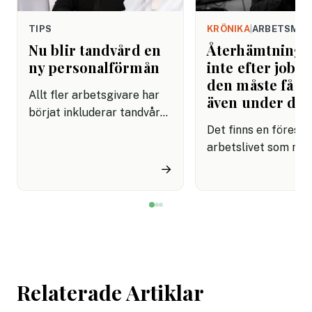
TIPS
KRÖNIKA
|
ARBETSMIL
Nu blir tandvård en
Återhämtning b
ny personalförmån
inte efter jobbe
den måste få pl
Allt fler arbetsgivare har
även under da
börjat inkluderar tandvård i
sina förmånspaket
Det finns en förestäl
samtidigt som nära en
arbetslivet som må
miljon svenskar uppger att
fortfarande styrs av. A
→
de avstår tandvård av
återhämtning är nå
ekonomiska skäl.
kommer senare. Efte
mötet. Efter sista
mejlet. Efter
arbetsdagen. Efte
helgen. Efter seme
Relaterade Artiklar