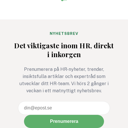
planeras att flyttas fram.
tyst. HR går vidare,
Många HR-team sitter
cheferna sitter med
därför med samma fråga:
siffrorna och
vad gäller egentligen nu?
medarbetarna märk
knappt någon skilln
NYHETSBREV
ska det inte vara. O
Det viktigaste inom HR, direkt
ändå ska lägga tid p
i inkorgen
mäta måste
undersökningen leda 
Prenumerera på HR-nyheter, trender,
något bättre. Annars
insiktsfulla artiklar och expertråd som
den mest HR-avdeln
utvecklar ditt HR-team. Vi hörs 2 gånger i
version av ett gymko
veckan i ett matnyttigt nyhetsbrev.
januari: full av goda
intentioner, men ga
snabbt bortglömd.
Prenumerera