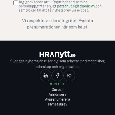
Jag godkänner att HRnytt behandlar mina
personuppgifter enligt
personuppgiftspolicyn
och
samtycker till att få nyhetsbrev via e-post.
Vi respekterar din integritet. Avsluta
prenumerationen när som helst.
Sveriges nyhetstjänst för dig som arbetar med människor,
ledarskap och organisation.
HRNYTT
Om oss
Annonsera
Avprenumerera
Nyhetsbrev