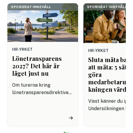
SPONSRAT INNEHÅLL
SPONSRAT INNEHÅLL
HR-YRKET
HR-YRKET
Lönetransparens
Sluta mäta bara
2027? Det här är
att mäta: 5 sätt 
läget just nu
göra
medarbetarun
Om turerna kring
kningen värdef
lönetransparensdirektivet
har känts förvirrande är du
Visst känner du ige
inte ensam. Först talades
Undersökningen har
det om sommaren 2026.
skickas ut, svaren 
→
Sedan kom besked om att
in, resultaten prese
införandet i Sverige
och sedan blir det m