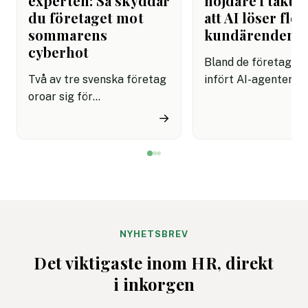
experten: Så skyddar
nöjdare i takt 
du företaget mot
att AI löser fler
sommarens
kundärenden
cyberhot
Bland de företag s
Två av tre svenska företag
infört AI-agenter i
oroar sig för
kundservice finns e
cyberattacker under det
upplevelse av både
→
kommande året. Dessutom
snabbare hantering
innebär semestertider med
nöjdare kunder visar
vikarier och färre
rapport.
medarbetare på plats att
risken för misstag och
cyberangrepp ökar. Här
får du
NYHETSBREV
cybersäkerhetsexpertens
Det viktigaste inom HR, direkt
fem bästa tips för ett
i inkorgen
säkrare sommarkontor.