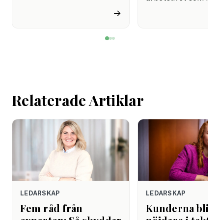
miljon svenskar uppger att
fortfarande styrs av. A
→
de avstår tandvård av
återhämtning är nå
ekonomiska skäl.
kommer senare. Efte
mötet. Efter sista
mejlet. Efter
arbetsdagen. Efte
helgen. Efter seme
Relaterade Artiklar
LEDARSKAP
LEDARSKAP
Fem råd från
Kunderna blir