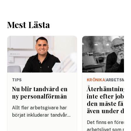
Mest Lästa
TIPS
KRÖNIKA
|
ARBETSMIL
Nu blir tandvård en
Återhämtning b
ny personalförmån
inte efter jobbe
den måste få pl
Allt fler arbetsgivare har
även under da
börjat inkluderar tandvård i
sina förmånspaket
Det finns en förestäl
samtidigt som nära en
arbetslivet som må