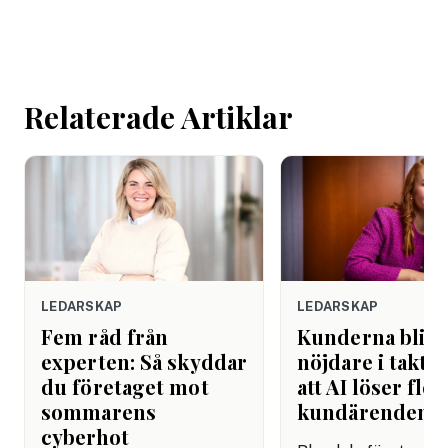
mötet. Efter sista
mejlet. Efter
arbetsdagen. Efte
helgen. Efter seme
Relaterade Artiklar
LEDARSKAP
LEDARSKAP
Fem råd från
Kunderna blir
experten: Så skyddar
nöjdare i takt 
du företaget mot
att AI löser fler
sommarens
kundärenden
cyberhot