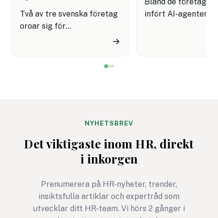
Bland de företag s
Två av tre svenska företag
infört AI-agenter i
oroar sig för
kundservice finns e
cyberattacker under det
upplevelse av både
→
kommande året. Dessutom
snabbare hantering
innebär semestertider med
nöjdare kunder visar
vikarier och färre
rapport.
medarbetare på plats att
risken för misstag och
cyberangrepp ökar. Här
får du
NYHETSBREV
cybersäkerhetsexpertens
Det viktigaste inom HR, direkt
fem bästa tips för ett
i inkorgen
säkrare sommarkontor.
Prenumerera på HR-nyheter, trender,
insiktsfulla artiklar och expertråd som
utvecklar ditt HR-team. Vi hörs 2 gånger i