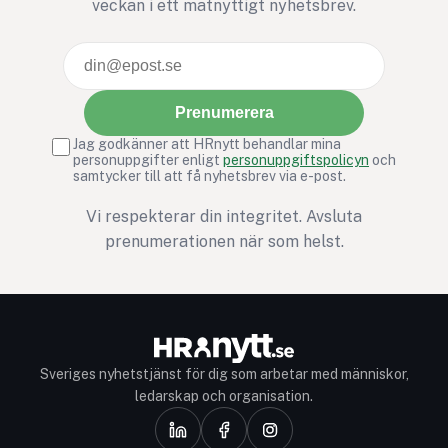
veckan i ett matnyttigt nyhetsbrev.
Prenumerera
Jag godkänner att HRnytt behandlar mina
personuppgifter enligt
personuppgiftspolicyn
och
samtycker till att få nyhetsbrev via e-post.
Vi respekterar din integritet. Avsluta
prenumerationen när som helst.
Sveriges nyhetstjänst för dig som arbetar med människor,
ledarskap och organisation.