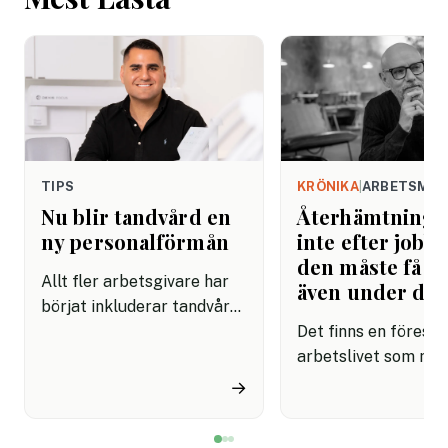
TIPS
KRÖNIKA
|
ARBETSMIL
Nu blir tandvård en
Återhämtning b
ny personalförmån
inte efter jobbe
den måste få pl
Allt fler arbetsgivare har
även under da
börjat inkluderar tandvård i
sina förmånspaket
Det finns en förestäl
samtidigt som nära en
arbetslivet som må
miljon svenskar uppger att
fortfarande styrs av. A
→
de avstår tandvård av
återhämtning är nå
ekonomiska skäl.
kommer senare. Efte