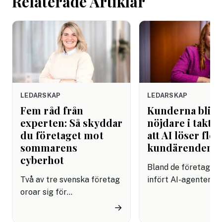
Relaterade Artiklar
LEDARSKAP
LEDARSKAP
Fem råd från
Kunderna blir
experten: Så skyddar
nöjdare i takt 
du företaget mot
att AI löser fler
sommarens
kundärenden
cyberhot
Bland de företag s
Två av tre svenska företag
infört AI-agenter i
oroar sig för
kundservice finns e
cyberattacker under det
upplevelse av både
→
kommande året. Dessutom
snabbare hantering