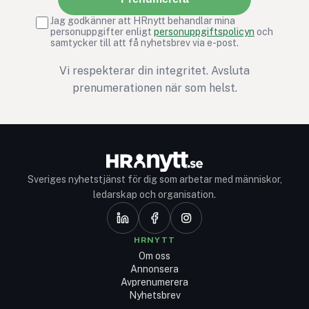
Jag godkänner att HRnytt behandlar mina
personuppgifter enligt
personuppgiftspolicyn
och
samtycker till att få nyhetsbrev via e-post.
Vi respekterar din integritet. Avsluta
prenumerationen när som helst.
Sveriges nyhetstjänst för dig som arbetar med människor,
ledarskap och organisation.
HRNYTT
Om oss
Annonsera
Avprenumerera
Nyhetsbrev