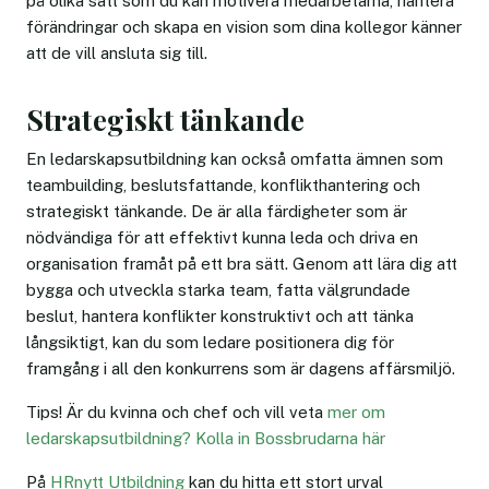
på olika sätt som du kan motivera medarbetarna, hantera
förändringar och skapa en vision som dina kollegor känner
att de vill ansluta sig till.
Strategiskt tänkande
En ledarskapsutbildning kan också omfatta ämnen som
teambuilding, beslutsfattande, konflikthantering och
strategiskt tänkande. De är alla färdigheter som är
nödvändiga för att effektivt kunna leda och driva en
organisation framåt på ett bra sätt. Genom att lära dig att
bygga och utveckla starka team, fatta välgrundade
beslut, hantera konflikter konstruktivt och att tänka
långsiktigt, kan du som ledare positionera dig för
framgång i all den konkurrens som är dagens affärsmiljö.
Tips! Är du kvinna och chef och vill veta
mer om
ledarskapsutbildning? Kolla in Bossbrudarna här
På
HRnytt Utbildning
kan du hitta ett stort urval