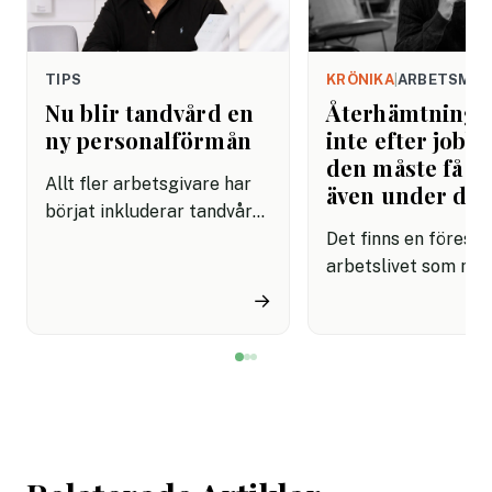
TIPS
KRÖNIKA
|
ARBETSMIL
Nu blir tandvård en
Återhämtning b
ny personalförmån
inte efter jobbe
den måste få pl
Allt fler arbetsgivare har
även under da
börjat inkluderar tandvård i
sina förmånspaket
Det finns en förestäl
samtidigt som nära en
arbetslivet som må
miljon svenskar uppger att
fortfarande styrs av. A
→
de avstår tandvård av
återhämtning är nå
ekonomiska skäl.
kommer senare. Efte
mötet. Efter sista
mejlet. Efter
arbetsdagen. Efte
helgen. Efter seme