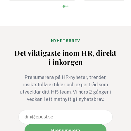
innebär semestertider med
nöjdare kunder visar
vikarier och färre
rapport.
medarbetare på plats att
risken för misstag och
cyberangrepp ökar. Här
får du
NYHETSBREV
cybersäkerhetsexpertens
Det viktigaste inom HR, direkt
fem bästa tips för ett
i inkorgen
säkrare sommarkontor.
Prenumerera på HR-nyheter, trender,
insiktsfulla artiklar och expertråd som
utvecklar ditt HR-team. Vi hörs 2 gånger i
veckan i ett matnyttigt nyhetsbrev.
Prenumerera