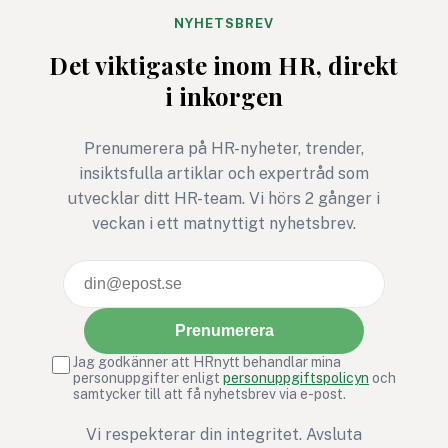
starkare när de en dag står
genererat."
NYHETSBREV
med sitt examensbevis i
Det viktigaste inom HR, direkt
handen.
i inkorgen
Prenumerera på HR-nyheter, trender,
insiktsfulla artiklar och expertråd som
utvecklar ditt HR-team. Vi hörs 2 gånger i
veckan i ett matnyttigt nyhetsbrev.
Prenumerera
Jag godkänner att HRnytt behandlar mina
personuppgifter enligt
personuppgiftspolicyn
och
samtycker till att få nyhetsbrev via e-post.
Vi respekterar din integritet. Avsluta