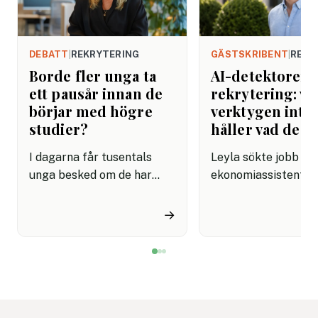
DEBATT
|
REKRYTERING
GÄSTSKRIBENT
|
REKR
Borde fler unga ta
AI-detektorer i
ett pausår innan de
rekrytering: va
börjar med högre
verktygen inte
studier?
håller vad de l
I dagarna får tusentals
Leyla sökte jobb s
unga besked om de har
ekonomiassistent. 
kommit in på sin
ansökan var välform
drömutbildning. Men
konkret och visade 
→
kanske är det inte dem som
förstod rollen.
inte kom in vi ska tycka
Rekryteraren matad
synd om. Kanske har de
personliga brevet i e
just fått en möjlighet att
detektionsverktyg.
skaffa sig något som
Resultatet kom till
kommer att göra dem ännu
rött: "Sannolikt AI-