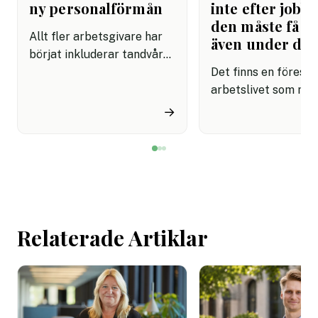
ny personalförmån
inte efter jobbe
den måste få pl
Allt fler arbetsgivare har
även under da
börjat inkluderar tandvård i
sina förmånspaket
Det finns en förestäl
samtidigt som nära en
arbetslivet som må
miljon svenskar uppger att
fortfarande styrs av. A
→
de avstår tandvård av
återhämtning är nå
ekonomiska skäl.
kommer senare. Efte
mötet. Efter sista
mejlet. Efter
arbetsdagen. Efte
helgen. Efter seme
Relaterade Artiklar