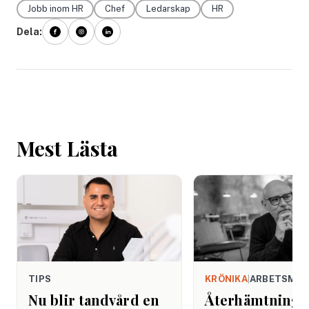
Jobb inom HR
Chef
Ledarskap
HR
Dela:
Mest Lästa
TIPS
KRÖNIKA
|
ARBETSMIL
Nu blir tandvård en
Återhämtning b