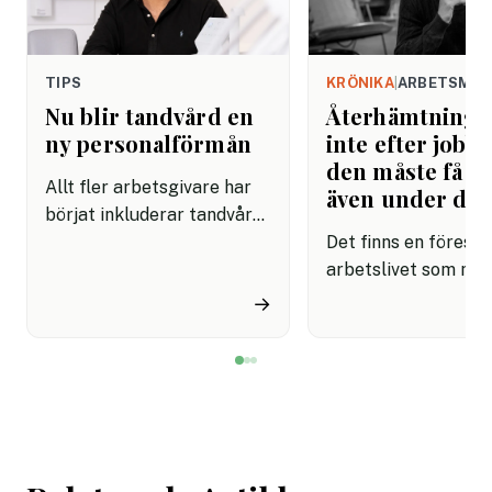
TIPS
KRÖNIKA
|
ARBETSMIL
Nu blir tandvård en
Återhämtning b
ny personalförmån
inte efter jobbe
den måste få pl
Allt fler arbetsgivare har
även under da
börjat inkluderar tandvård i
sina förmånspaket
Det finns en förestäl
samtidigt som nära en
arbetslivet som må
miljon svenskar uppger att
fortfarande styrs av. A
→
de avstår tandvård av
återhämtning är nå
ekonomiska skäl.
kommer senare. Efte
mötet. Efter sista
mejlet. Efter
arbetsdagen. Efte
helgen. Efter seme