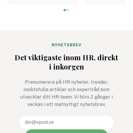
in, resultaten prese
införandet i Sverige
och sedan blir det m
planeras att flyttas fram.
tyst. HR går vidare,
Många HR-team sitter
cheferna sitter med
därför med samma fråga:
siffrorna och
vad gäller egentligen nu?
medarbetarna märk
knappt någon skilln
NYHETSBREV
ska det inte vara. O
Det viktigaste inom HR, direkt
ändå ska lägga tid p
i inkorgen
mäta måste
undersökningen leda 
Prenumerera på HR-nyheter, trender,
något bättre. Annars
insiktsfulla artiklar och expertråd som
den mest HR-avdeln
utvecklar ditt HR-team. Vi hörs 2 gånger i
version av ett gymko
veckan i ett matnyttigt nyhetsbrev.
januari: full av goda
intentioner, men ga
snabbt bortglömd.