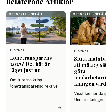
Relaterade Artiklar
SPONSRAT INNEHÅLL
SPONSRAT INNEHÅLL
HR-YRKET
HR-YRKET
Lönetransparens
Sluta mäta bara
2027? Det här är
att mäta: 5 sätt 
läget just nu
göra
medarbetarun
Om turerna kring
kningen värdef
lönetransparensdirektivet
har känts förvirrande är du
Visst känner du ige
inte ensam. Först talades
Undersökningen har
det om sommaren 2026.
skickas ut, svaren 
→
Sedan kom besked om att