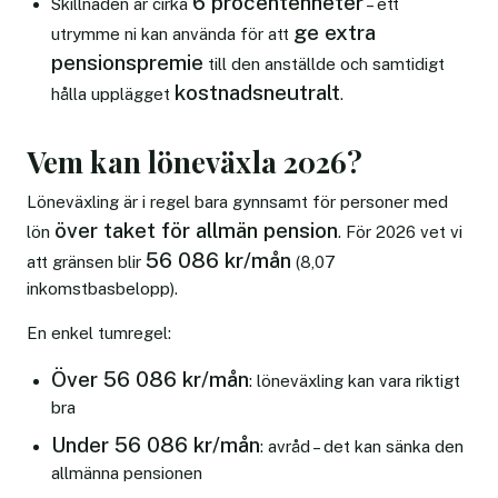
6 procentenheter
Skillnaden är cirka
– ett
ge extra
utrymme ni kan använda för att
pensionspremie
till den anställde och samtidigt
kostnadsneutralt
hålla upplägget
.
Vem kan löneväxla 2026?
Löneväxling är i regel bara gynnsamt för personer med
över taket för allmän pension
lön
. För 2026 vet vi
56 086 kr/mån
att gränsen blir
(8,07
inkomstbasbelopp).
En enkel tumregel:
Över 56 086 kr/mån
: löneväxling kan vara riktigt
bra
Under 56 086 kr/mån
: avråd – det kan sänka den
allmänna pensionen