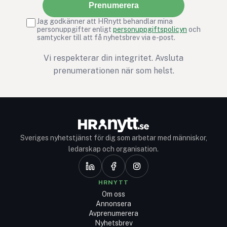
Prenumerera
Jag godkänner att HRnytt behandlar mina
personuppgifter enligt
personuppgiftspolicyn
och
samtycker till att få nyhetsbrev via e-post.
Vi respekterar din integritet. Avsluta
prenumerationen när som helst.
Sveriges nyhetstjänst för dig som arbetar med människor,
ledarskap och organisation.
HRNYTT
Om oss
Annonsera
Avprenumerera
Nyhetsbrev