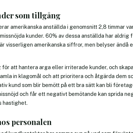
nder som tillgång
erar amerikanska anställda i genomsnitt 2,8 timmar var
 missnöjda kunder. 60% av dessa anställda har aldrig få
 är visserligen amerikanska siffror, men belyser ändå
ör att hantera arga eller irriterade kunder, och skapa 
amla in klagomål och att prioritera och åtgärda dem so
iv kund som blir bemött på ett bra sätt kan bli företage
missnöjd och får ett negativt bemötande kan sprida n
 hastighet.
os personalen