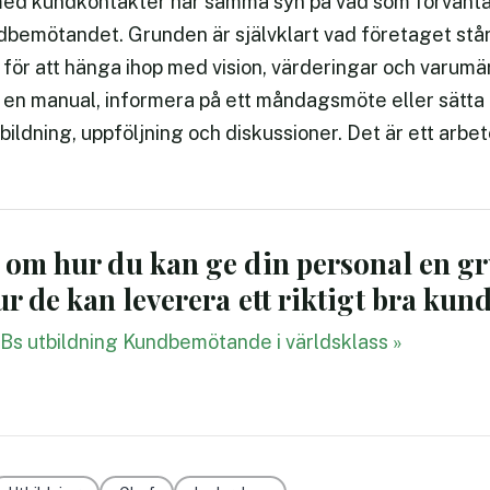
alla med kundkontakter har samma syn på vad som förvän
dbemötandet. Grunden är självklart vad företaget står
ör att hänga ihop med vision, värderingar och varumä
en manual, informera på ett måndagsmöte eller sätta u
ildning, uppföljning och diskussioner. Det är ett arbe
er om hur du kan ge din personal en 
hur de kan leverera ett riktigt bra k
s utbildning Kundbemötande i världsklass »