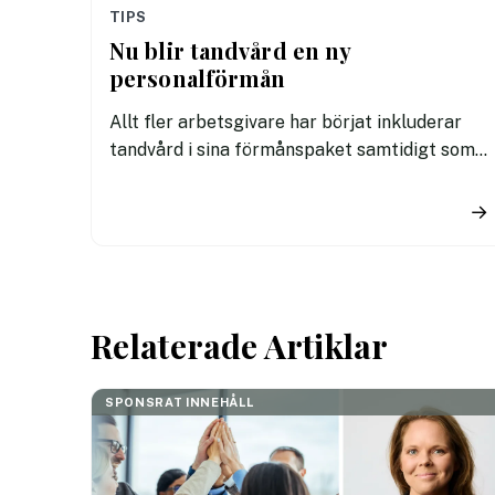
TIPS
Nu blir tandvård en ny
personalförmån
Allt fler arbetsgivare har börjat inkluderar
tandvård i sina förmånspaket samtidigt som
nära en miljon svenskar uppger att de avstår
tandvård av ekonomiska skäl.
→
Relaterade Artiklar
SPONSRAT INNEHÅLL