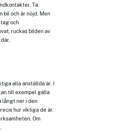
undkontakter. Ta
n bil och är nöjd. Men
etag och
ovat, ruckas bilden av
 där.
ga alla anställda är. I
n till exempel gälla
 långt ner i den
ecis hur viktiga de är.
 verksamheten. Om
.