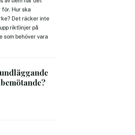
tas av dem när det
 för. Hur ska
rke? Det räcker inte
pp riktlinjer på
te som behöver vara
grundläggande
undbemötande?