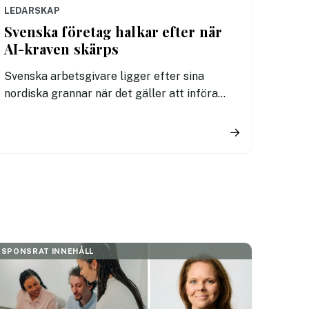
LEDARSKAP
Svenska företag halkar efter när
AI-kraven skärps
Svenska arbetsgivare ligger efter sina
nordiska grannar när det gäller att införa
tydliga regler för användningen av AI. En ny
undersökning visar att fler svenska
→
kontorsarbetare än i Danmark och Finland
saknar riktlinjer för hur tekniken får
användas i arbetet.
SPONSRAT INNEHÅLL