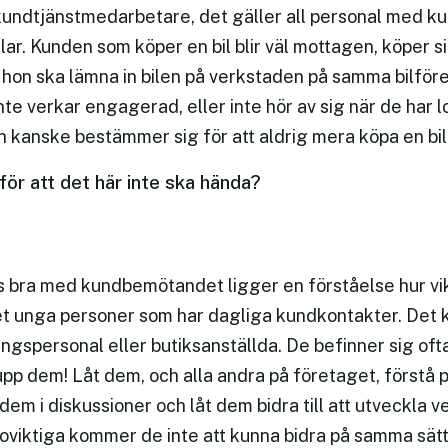
r kundtjänstmedarbetare, det gäller all personal med k
lar. Kunden som köper en bil blir väl mottagen, köper si
hon ska lämna in bilen på verkstaden på samma bilför
e verkar engagerad, eller inte hör av sig när de har l
kanske bestämmer sig för att aldrig mera köpa en bil
för att det här inte ska hända?
s bra med kundbemötandet ligger en förståelse hur vikti
 unga personer som har dagliga kundkontakter. Det ka
ngspersonal eller butiksanställda. De befinner sig ofta
 upp dem! Låt dem, och alla andra på företaget, förstå pr
 dem i diskussioner och låt dem bidra till att utveckla
oviktiga kommer de inte att kunna bidra på samma sätt