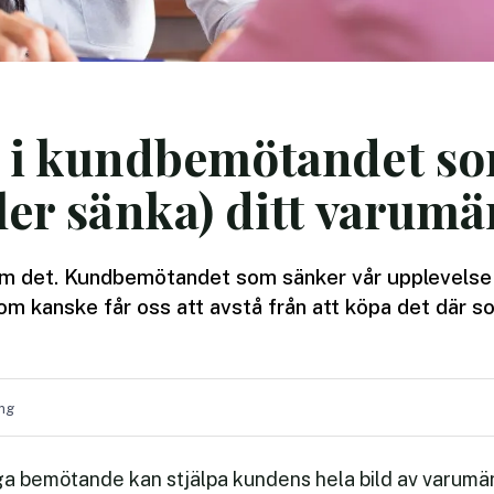
r i kundbemötandet s
ler sänka) ditt varumä
 om det. Kundbemötandet som sänker vår upplevelse 
om kanske får oss att avstå från att köpa det där so
ing
ga bemötande kan stjälpa kundens hela bild av varumär