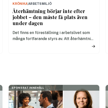
KRÖNIKA
|
ARBETSMILJÖ
Återhämtning börjar inte efter
jobbet – den måste få plats även
under dagen
Det finns en föreställning i arbetslivet som
många fortfarande styrs av. Att återhämtning
är något som kommer senare. Efter sista
→
mötet. Efter sista mejlet. Efter
arbetsdagen. Efter helgen. Efter
semestern.
SPONSRAT INNEHÅLL