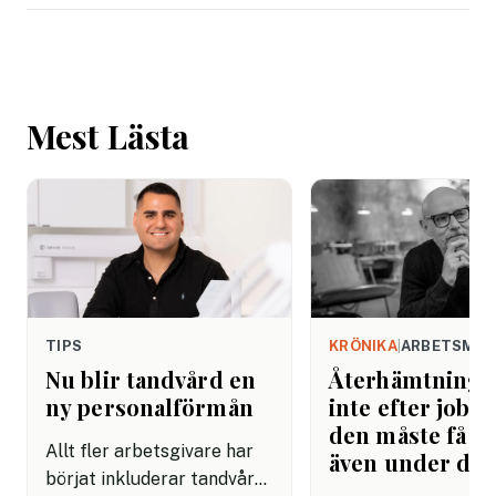
Mest Lästa
TIPS
KRÖNIKA
|
ARBETSMIL
Nu blir tandvård en
Återhämtning b
ny personalförmån
inte efter jobbe
den måste få pl
Allt fler arbetsgivare har
även under da
börjat inkluderar tandvård i