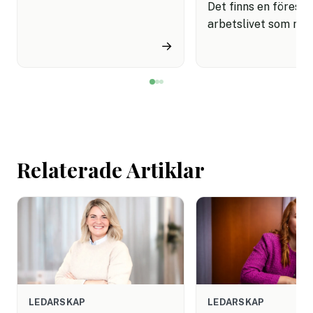
sina förmånspaket
Det finns en förestäl
samtidigt som nära en
arbetslivet som må
miljon svenskar uppger att
fortfarande styrs av. A
→
de avstår tandvård av
återhämtning är nå
ekonomiska skäl.
kommer senare. Efte
mötet. Efter sista
mejlet. Efter
arbetsdagen. Efte
helgen. Efter seme
Relaterade Artiklar
LEDARSKAP
LEDARSKAP