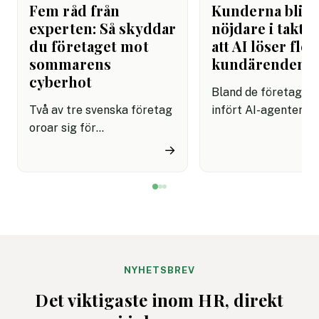
Fem råd från
Kunderna blir
experten: Så skyddar
nöjdare i takt 
du företaget mot
att AI löser fler
sommarens
kundärenden
cyberhot
Bland de företag s
Två av tre svenska företag
infört AI-agenter i
oroar sig för
kundservice finns e
cyberattacker under det
upplevelse av både
→
kommande året. Dessutom
snabbare hantering
innebär semestertider med
nöjdare kunder visar
vikarier och färre
rapport.
medarbetare på plats att
risken för misstag och
cyberangrepp ökar. Här
får du
NYHETSBREV
cybersäkerhetsexpertens
Det viktigaste inom HR, direkt
fem bästa tips för ett