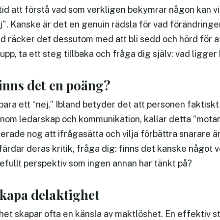
 tid att förstå vad som verkligen bekymrar någon kan vi
ej". Kanske är det en genuin rädsla för vad förändringe
and räcker det dessutom med att bli sedd och hörd för a
 upp, ta ett steg tillbaka och fråga dig själv: vad lig
finns det en poäng?
 bara ett “nej.” Ibland betyder det att personen faktiskt
inom ledarskap och kommunikation, kallar detta “motar
ade nog att ifrågasätta och vilja förbättra snarare än
färdar deras kritik, fråga dig: finns det kanske något v
efullt perspektiv som ingen annan har tänkt på?
skapa delaktighet
t skapar ofta en känsla av maktlöshet. En effektiv str