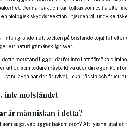
osäkerhet. Denna reaktion kan tolkas som ovilja eller 
en biologisk skyddsreaktion – hjärnan vill undvika risk
 inte i grunden ett tecken på bristande lojalitet elle
er ett naturligt mänskligt svar.
 detta motstånd ligger därför inte i att försöka eliminer
r att du som ledare måste kliva ut ur din egen komfo
ust nu även när det är tvivel, ilska, rädsla och frustrat
 inte motståndet
var är människan i detta?
som sägs, vad ligger bakom oron? Att lyssna istället f