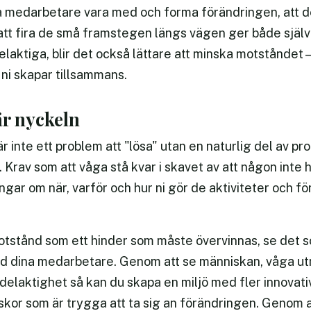
låta medarbetare vara med och forma förändringen, att d
att fira de små framstegen längs vägen ger både själ
elaktiga, blir det också lättare att minska motståndet – 
 ni skapar tillsammans.
är nyckeln
inte ett problem att "lösa" utan en naturlig del av pr
 Krav som att våga stå kvar i skavet av att någon inte 
gar om när, varför och hur ni gör de aktiviteter och f
 motstånd som ett hinder som måste övervinnas, se det 
ed dina medarbetare. Genom att se människan, våga u
 delaktighet så kan du skapa en miljö med fler innovat
iskor som är trygga att ta sig an förändringen. Genom 