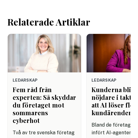
arbetsdagen. Efte
helgen. Efter seme
Relaterade Artiklar
LEDARSKAP
LEDARSKAP
Fem råd från
Kunderna blir
experten: Så skyddar
nöjdare i takt 
du företaget mot
att AI löser fler
sommarens
kundärenden
cyberhot
Bland de företag s
Två av tre svenska företag
infört AI-agenter i