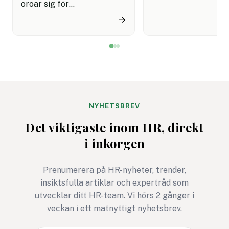
oroar sig för
kundservice finns e
cyberattacker under det
upplevelse av både
→
kommande året. Dessutom
snabbare hantering
innebär semestertider med
nöjdare kunder visar
vikarier och färre
rapport.
medarbetare på plats att
risken för misstag och
cyberangrepp ökar. Här
får du
NYHETSBREV
cybersäkerhetsexpertens
Det viktigaste inom HR, direkt
fem bästa tips för ett
i inkorgen
säkrare sommarkontor.
Prenumerera på HR-nyheter, trender,
insiktsfulla artiklar och expertråd som
utvecklar ditt HR-team. Vi hörs 2 gånger i
veckan i ett matnyttigt nyhetsbrev.