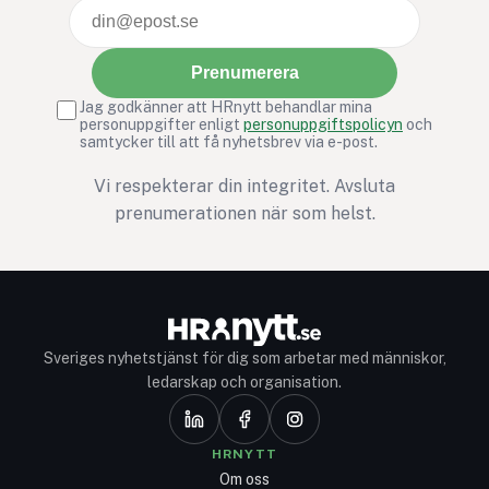
Prenumerera
Jag godkänner att HRnytt behandlar mina
personuppgifter enligt
personuppgiftspolicyn
och
samtycker till att få nyhetsbrev via e-post.
Vi respekterar din integritet. Avsluta
prenumerationen när som helst.
Sveriges nyhetstjänst för dig som arbetar med människor,
ledarskap och organisation.
HRNYTT
Om oss