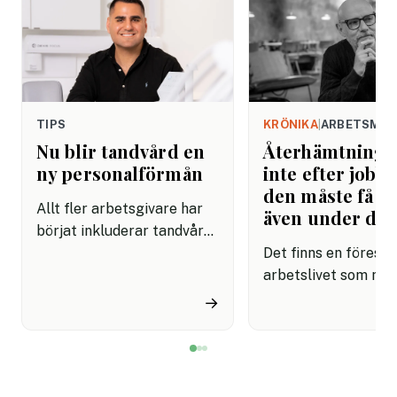
TIPS
KRÖNIKA
|
ARBETSMIL
Nu blir tandvård en
Återhämtning b
ny personalförmån
inte efter jobbe
den måste få pl
Allt fler arbetsgivare har
även under da
börjat inkluderar tandvård i
sina förmånspaket
Det finns en förestäl
samtidigt som nära en
arbetslivet som må
miljon svenskar uppger att
fortfarande styrs av. A
→
de avstår tandvård av
återhämtning är nå
ekonomiska skäl.
kommer senare. Efte
mötet. Efter sista
mejlet. Efter