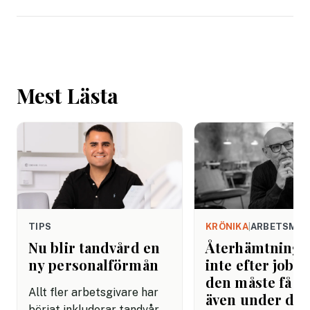
Mest Lästa
TIPS
KRÖNIKA
|
ARBETSMIL
Nu blir tandvård en
Återhämtning b
ny personalförmån
inte efter jobbe
den måste få pl
Allt fler arbetsgivare har
även under da
börjat inkluderar tandvård i