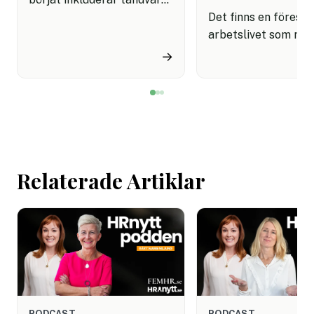
sina förmånspaket
Det finns en förestäl
samtidigt som nära en
arbetslivet som må
miljon svenskar uppger att
fortfarande styrs av. A
→
de avstår tandvård av
återhämtning är nå
ekonomiska skäl.
kommer senare. Efte
mötet. Efter sista
mejlet. Efter
arbetsdagen. Efte
helgen. Efter seme
Relaterade Artiklar
PODCAST
PODCAST