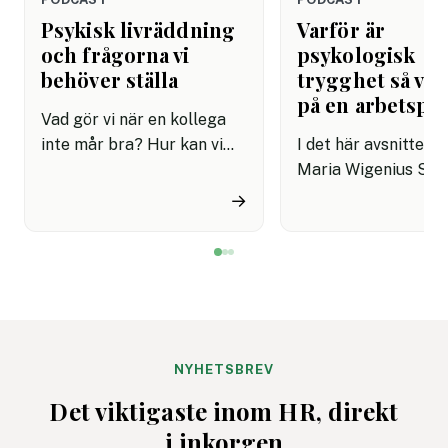
Psykisk livräddning
Varför är
och frågorna vi
psykologisk
behöver ställa
trygghet så vik
på en arbetspla
Vad gör vi när en kollega
inte mår bra? Hur kan vi
I det här avsnittet m
stötta och hjälpa? I det här
Maria Wigenius Sjö
viktiga avsnittet träffar vi
expert på ledarskap
→
Marie Niljung, föreläsare,
organisationsutveck
utbildare och konsult med
med fokus på arbet
fokus på psykisk hälsa,
och att bygga robu
arbetsmiljö och
team. Maria hjälper
suicidprevention, eller
organisationer att h
psykisk livräddning som
workshops i psykol
hon själv kallar det.
trygghet och ställa
NYHETSBREV
rätta frågorna.
Det viktigaste inom HR, direkt
i inkorgen