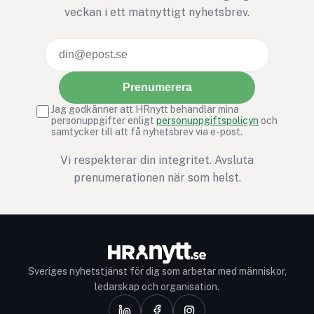
veckan i ett matnyttigt nyhetsbrev.
Prenumerera
Jag godkänner att HRnytt behandlar mina
personuppgifter enligt
personuppgiftspolicyn
och
samtycker till att få nyhetsbrev via e-post.
Vi respekterar din integritet. Avsluta
prenumerationen när som helst.
Sveriges nyhetstjänst för dig som arbetar med människor,
ledarskap och organisation.