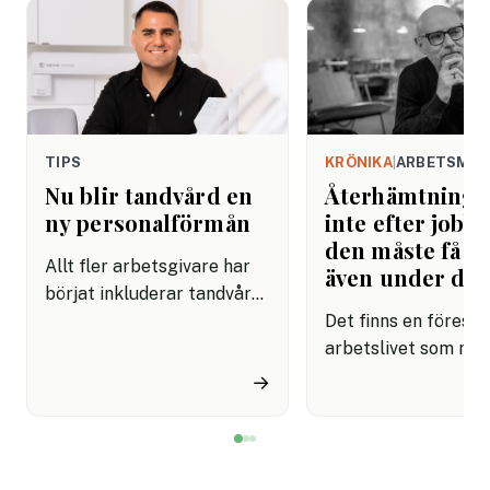
TIPS
KRÖNIKA
|
ARBETSMIL
Nu blir tandvård en
Återhämtning b
ny personalförmån
inte efter jobbe
den måste få pl
Allt fler arbetsgivare har
även under da
börjat inkluderar tandvård i
sina förmånspaket
Det finns en förestäl
samtidigt som nära en
arbetslivet som må
miljon svenskar uppger att
fortfarande styrs av. A
→
de avstår tandvård av
återhämtning är nå
ekonomiska skäl.
kommer senare. Efte
mötet. Efter sista
mejlet. Efter