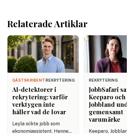
arbetsdagen. Efte
helgen. Efter seme
Relaterade Artiklar
GÄSTSKRIBENT
|
REKRYTERING
REKRYTERING
AI-detektorer i
JobbSafari sam
rekrytering: varför
Keeparo och
verktygen inte
Jobbland under
håller vad de lovar
gemensamt
varumärke
Leyla sökte jobb som
ekonomiassistent. Hennes
Keeparo, Jobbland 