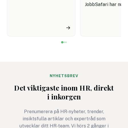
ansökan var välformulerad,
JobbSafari har nu bl
konkret och visade att hon
JobbSafari. Efter
förstod rollen.
sammanslagningen
Rekryteraren matade in
lanseras ett gemen
→
personliga brevet i ett AI-
varumärke med amb
detektionsverktyg.
att samla hela tala
Resultatet kom tillbaka
på en plattform.
rött: "Sannolikt AI-
Satsningen sker sam
genererat."
som svenska arbets
förbereder sig för 
rekrytering under 2
NYHETSBREV
Det viktigaste inom HR, direkt
i inkorgen
Prenumerera på HR-nyheter, trender,
insiktsfulla artiklar och expertråd som
utvecklar ditt HR-team. Vi hörs 2 gånger i