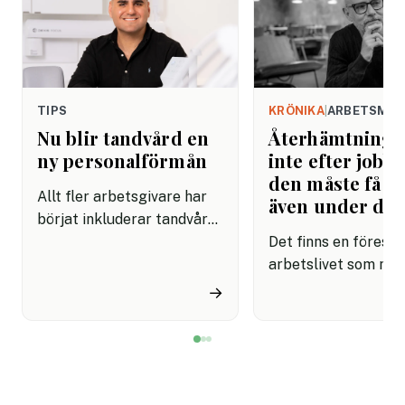
TIPS
KRÖNIKA
|
ARBETSMIL
Nu blir tandvård en
Återhämtning b
ny personalförmån
inte efter jobbe
den måste få pl
Allt fler arbetsgivare har
även under da
börjat inkluderar tandvård i
sina förmånspaket
Det finns en förestäl
samtidigt som nära en
arbetslivet som må
miljon svenskar uppger att
fortfarande styrs av. A
→
de avstår tandvård av
återhämtning är nå
ekonomiska skäl.
kommer senare. Efte
mötet. Efter sista
mejlet. Efter
arbetsdagen. Efte