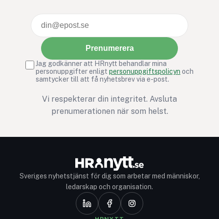
Prenumerera
Jag godkänner att HRnytt behandlar mina
personuppgifter enligt
personuppgiftspolicyn
och
samtycker till att få nyhetsbrev via e-post.
Vi respekterar din integritet. Avsluta
prenumerationen när som helst.
Sveriges nyhetstjänst för dig som arbetar med människor,
ledarskap och organisation.