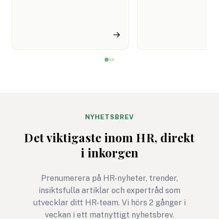
konkret och visade att hon
JobbSafari. Efter
förstod rollen.
sammanslagningen
Rekryteraren matade in
lanseras ett gemen
→
personliga brevet i ett AI-
varumärke med amb
detektionsverktyg.
att samla hela tala
Resultatet kom tillbaka
på en plattform.
rött: "Sannolikt AI-
Satsningen sker sam
genererat."
som svenska arbets
förbereder sig för 
rekrytering under 2
NYHETSBREV
Det viktigaste inom HR, direkt
i inkorgen
Prenumerera på HR-nyheter, trender,
insiktsfulla artiklar och expertråd som
utvecklar ditt HR-team. Vi hörs 2 gånger i
veckan i ett matnyttigt nyhetsbrev.