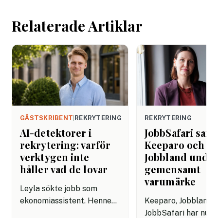
helgen. Efter seme
Relaterade Artiklar
GÄSTSKRIBENT
|
REKRYTERING
REKRYTERING
AI-detektorer i
JobbSafari sam
rekrytering: varför
Keeparo och
verktygen inte
Jobbland under
håller vad de lovar
gemensamt
varumärke
Leyla sökte jobb som
ekonomiassistent. Hennes
Keeparo, Jobbland 
ansökan var välformulerad,
JobbSafari har nu bl