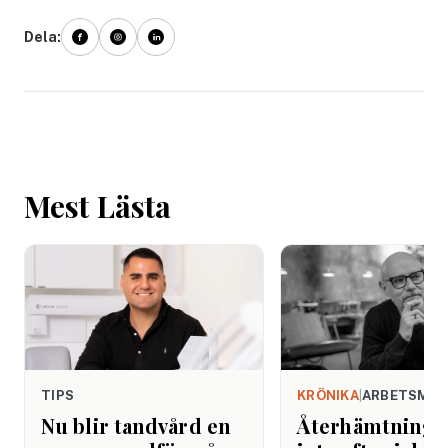
Dela:
Mest Lästa
TIPS
KRÖNIKA
|
ARBETSMIL
Nu blir tandvård en
Återhämtning b