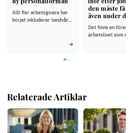
ny personalförmån
inte efter jobbe
den måste få pl
Allt fler arbetsgivare har
även under da
börjat inkluderar tandvård i
sina förmånspaket
Det finns en förestäl
samtidigt som nära en
arbetslivet som må
miljon svenskar uppger att
fortfarande styrs av. A
→
de avstår tandvård av
återhämtning är nå
ekonomiska skäl.
kommer senare. Efte
mötet. Efter sista
mejlet. Efter
arbetsdagen. Efte
helgen. Efter seme
Relaterade Artiklar