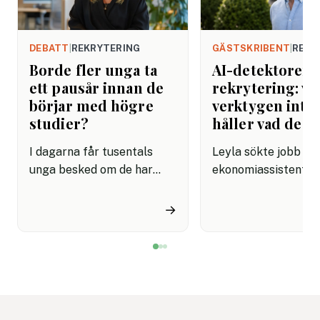
DEBATT
|
REKRYTERING
GÄSTSKRIBENT
|
REKR
Borde fler unga ta
AI-detektorer i
ett pausår innan de
rekrytering: va
börjar med högre
verktygen inte
studier?
håller vad de l
I dagarna får tusentals
Leyla sökte jobb s
unga besked om de har
ekonomiassistent. 
kommit in på sin
ansökan var välform
drömutbildning. Men
konkret och visade 
→
kanske är det inte dem som
förstod rollen.
inte kom in vi ska tycka
Rekryteraren matad
synd om. Kanske har de
personliga brevet i e
just fått en möjlighet att
detektionsverktyg.
skaffa sig något som
Resultatet kom till
kommer att göra dem ännu
rött: "Sannolikt AI-