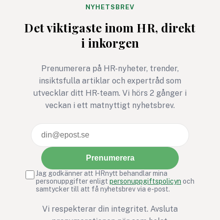
starkare när de en dag står
genererat."
NYHETSBREV
med sitt examensbevis i
Det viktigaste inom HR, direkt
handen.
i inkorgen
Prenumerera på HR-nyheter, trender,
insiktsfulla artiklar och expertråd som
utvecklar ditt HR-team. Vi hörs 2 gånger i
veckan i ett matnyttigt nyhetsbrev.
Prenumerera
Jag godkänner att HRnytt behandlar mina
personuppgifter enligt
personuppgiftspolicyn
och
samtycker till att få nyhetsbrev via e-post.
Vi respekterar din integritet. Avsluta