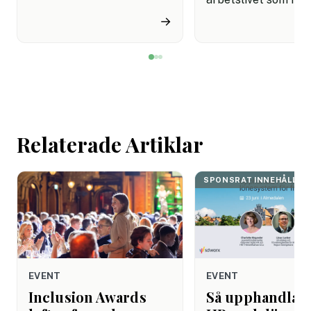
miljon svenskar uppger att
fortfarande styrs av. A
→
de avstår tandvård av
återhämtning är nå
ekonomiska skäl.
kommer senare. Efte
mötet. Efter sista
mejlet. Efter
arbetsdagen. Efte
helgen. Efter seme
Relaterade Artiklar
SPONSRAT INNEHÅLL
EVENT
EVENT
Inclusion Awards
Så upphandlar