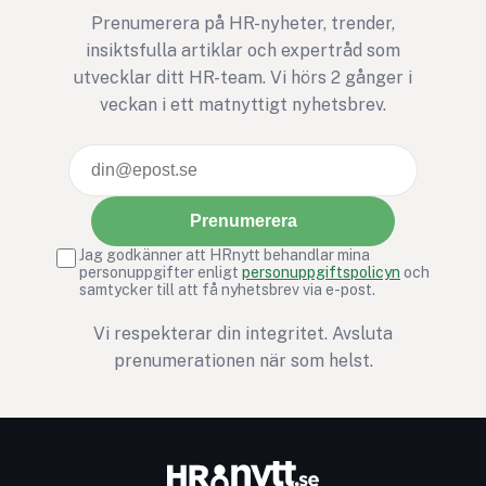
stärker också sin
Prenumerera på HR-nyheter, trender,
innovationskraft, sitt
insiktsfulla artiklar och expertråd som
ledarskap och sin
utvecklar ditt HR-team. Vi hörs 2 gånger i
långsiktiga
veckan i ett matnyttigt nyhetsbrev.
konkurrenskraft.
Prenumerera
Jag godkänner att HRnytt behandlar mina
personuppgifter enligt
personuppgiftspolicyn
och
samtycker till att få nyhetsbrev via e-post.
Vi respekterar din integritet. Avsluta
prenumerationen när som helst.