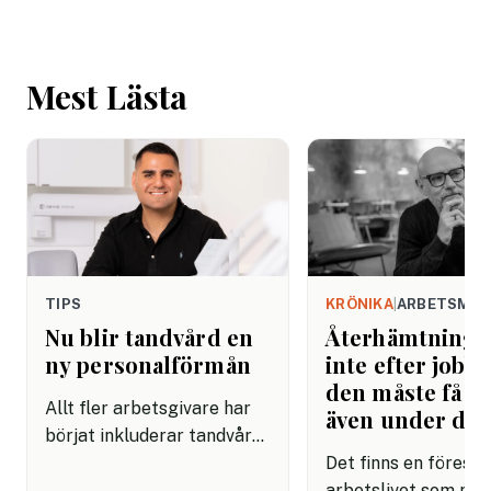
Mest Lästa
TIPS
KRÖNIKA
|
ARBETSMIL
Nu blir tandvård en
Återhämtning b
ny personalförmån
inte efter jobbe
den måste få pl
Allt fler arbetsgivare har
även under da
börjat inkluderar tandvård i
sina förmånspaket
Det finns en förestäl
samtidigt som nära en
arbetslivet som må