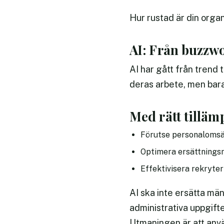
Hur rustad är din orga
AI: Från buzzwo
AI har gått från trend 
deras arbete, men bara 
Med rätt tilläm
Förutse personalomsä
Optimera ersättningsmo
Effektivisera rekryt
AI ska inte ersätta män
administrativa uppgift
Utmaningen är att använ