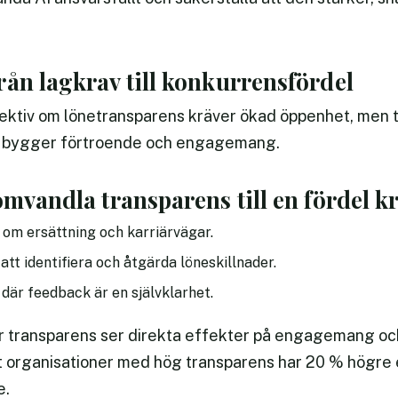
ån lagkrav till konkurrensfördel
rektiv om lönetransparens kräver ökad öppenhet, men 
t bygger förtroende och engagemang.
omvandla transparens till en fördel kr
om ersättning och karriärvägar.
att identifiera och åtgärda löneskillnader.
där feedback är en självklarhet.
r transparens ser direkta effekter på engagemang och
att organisationer med hög transparens har 20 % högr
e.