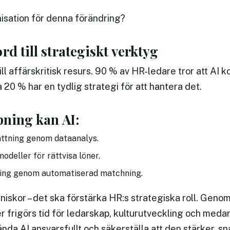
nisation för denna förändring?
rd till strategiskt verktyg
till affärskritisk resurs. 90 % av HR-ledare tror att A
20 % har en tydlig strategi för att hantera det.
pning kan AI:
ttning genom dataanalys.
deller för rättvisa löner.
ering genom automatiserad matchning.
niskor – det ska förstärka HR:s strategiska roll. Geno
er frigörs tid för ledarskap, kulturutveckling och m
da AI ansvarsfullt och säkerställa att den stärker, sn