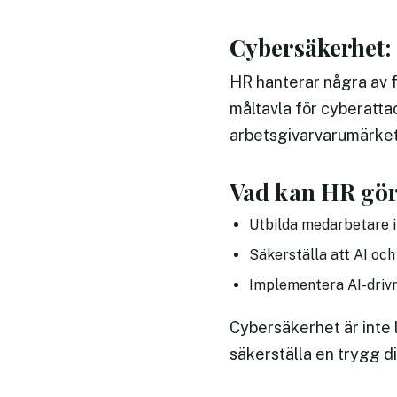
Cybersäkerhet: 
HR hanterar några av fö
måltavla för cyberatta
arbetsgivarvarumärket
Vad kan HR gö
Utbilda medarbetare 
Säkerställa att AI oc
Implementera AI-drivna
Cybersäkerhet är inte l
säkerställa en trygg 