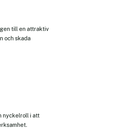
en till en attraktiv
en och skada
nyckelroll i att
verksamhet.