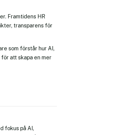
tner. Framtidens HR
ikter, transparens för
re som förstår hur AI,
för att skapa en mer
d fokus på AI,