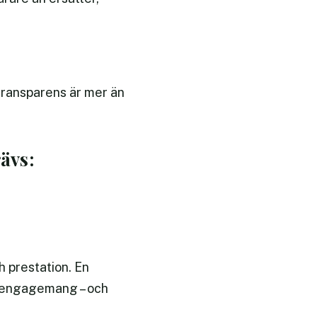
transparens är mer än
ävs:
 prestation. En
e engagemang – och