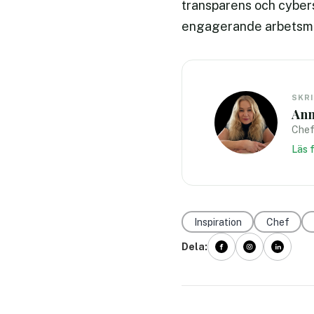
transparens och cybers
engagerande arbetsmil
SKR
Ann
Chef
Läs 
Inspiration
Chef
Dela: