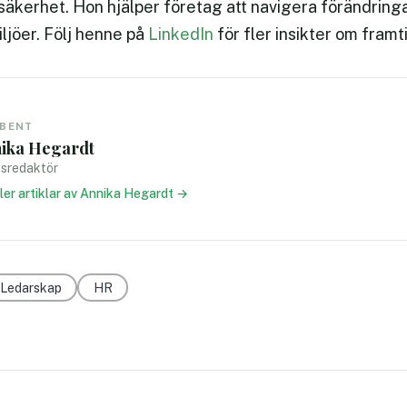
äkerhet. Hon hjälper företag att navigera förändringa
jöer. Följ henne på
LinkedIn
för fler insikter om framt
IBENT
ika Hegardt
sredaktör
fler artiklar av Annika Hegardt →
Ledarskap
HR