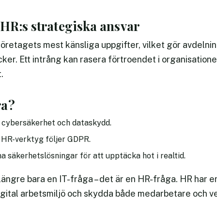
HR:s strategiska ansvar
retagets mest känsliga uppgifter, vilket gör avdelning
cker. Ett intrång kan rasera förtroendet i organisation
.
ra?
i cybersäkerhet och dataskydd.
h HR-verktyg följer GDPR.
 säkerhetslösningar för att upptäcka hot i realtid.
ängre bara en IT-fråga – det är en HR-fråga. HR har en 
digital arbetsmiljö och skydda både medarbetare och 