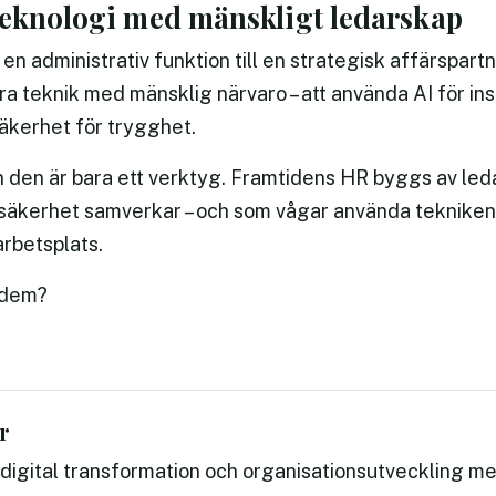
Teknologi med mänskligt ledarskap
en administrativ funktion till en strategisk affärspar
a teknik med mänsklig närvaro – att använda AI för ins
äkerhet för trygghet.
en den är bara ett verktyg. Framtidens HR byggs av leda
säkerhet samverkar – och som vågar använda tekniken 
rbetsplats.
v dem?
r
m digital transformation och organisationsutveckling me