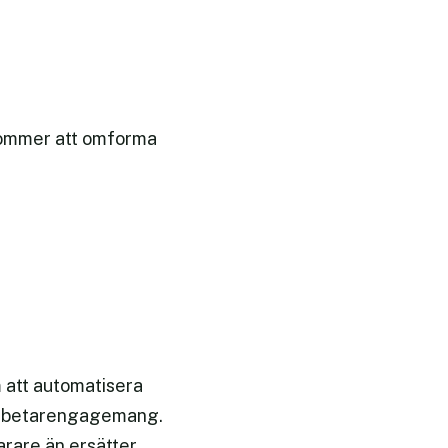
I kommer att omforma
m att automatisera
edarbetarengagemang.
arare än ersätter,