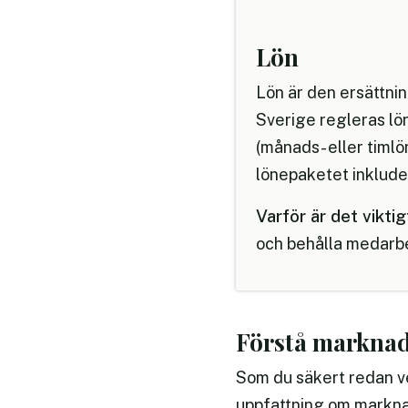
Lön
Lön är den ersättnin
Sverige regleras lön
(månads- eller timlö
lönepaketet inkluder
Varför är det viktig
och behålla medarbe
Förstå marknads
Som du säkert redan ve
uppfattning om marknad