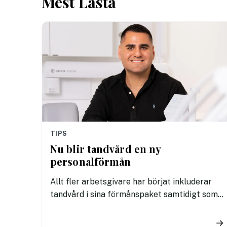
Mest Lästa
TIPS
Nu blir tandvård en ny
personalförmån
Allt fler arbetsgivare har börjat inkluderar
tandvård i sina förmånspaket samtidigt som
nära en miljon svenskar uppger att de avstår
tandvård av ekonomiska skäl.
→