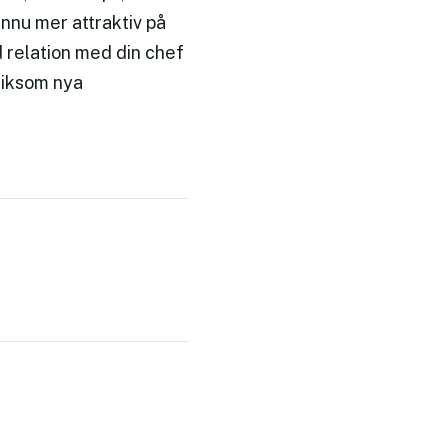
ännu mer attraktiv på
d relation med din chef
 liksom nya