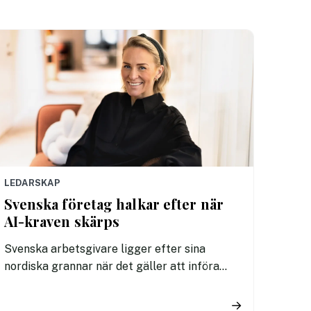
LEDARSKAP
Svenska företag halkar efter när
AI-kraven skärps
Svenska arbetsgivare ligger efter sina
nordiska grannar när det gäller att införa
tydliga regler för användningen av AI. En ny
undersökning visar att fler svenska
→