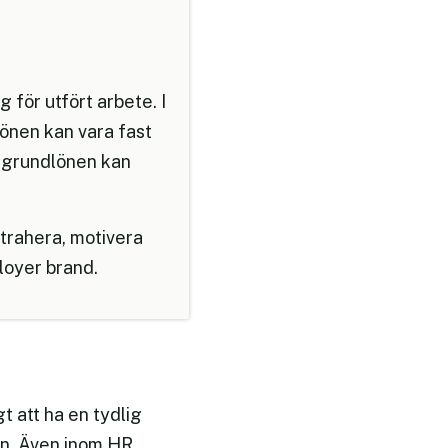
 för utfört arbete. I
Lönen kan vara fast
er grundlönen kan
ttrahera, motivera
loyer brand.
t att ha en tydlig
ön. Även inom HR