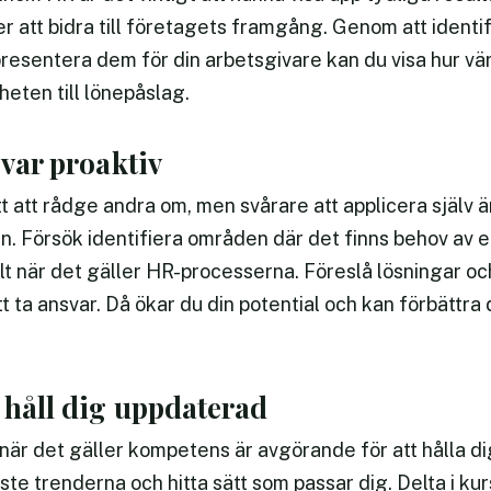
r att bidra till företagets framgång. Genom att identi
resentera dem för din arbetsgivare kan du visa hur värd
eten till lönepåslag.
 var proaktiv
 att rådge andra om, men svårare att applicera själv är
n. Försök identifiera områden där det finns behov av e
ilt när det gäller HR-processerna. Föreslå lösningar och
t ta ansvar. Då ökar du din potential och kan förbättra d
 håll dig uppdaterad
 när det gäller kompetens är avgörande för att hålla 
te trenderna och hitta sätt som passar dig. Delta i ku