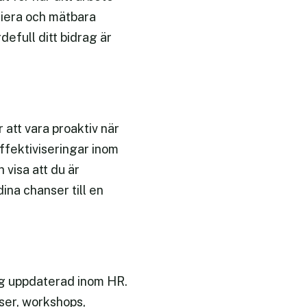
fiera och mätbara
efull ditt bidrag är
 att vara proaktiv när
ffektiviseringar inom
 visa att du är
ina chanser till en
dig uppdaterad inom HR.
rser, workshops,