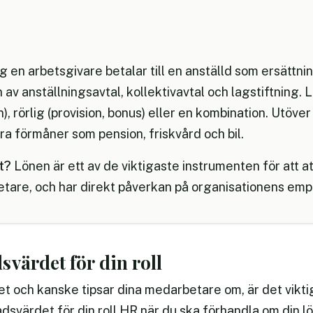
g en arbetsgivare betalar till en anställd som ersättning
 av anställningsavtal, kollektivavtal och lagstiftning. 
n), rörlig (provision, bonus) eller en kombination. Utöv
a förmåner som pension, friskvård och bil.
t?
Lönen är ett av de viktigaste instrumenten för att a
tare, och har direkt påverkan på organisationens emp
värdet för din roll
t och kanske tipsar dina medarbetare om, är det viktig
svärdet för din roll HR när du ska förhandla om din l