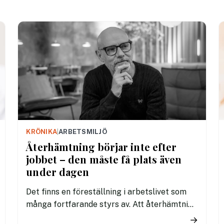
KRÖNIKA
|
ARBETSMILJÖ
Återhämtning börjar inte efter
jobbet – den måste få plats även
under dagen
Det finns en föreställning i arbetslivet som
många fortfarande styrs av. Att återhämtning
är något som kommer senare. Efter sista
→