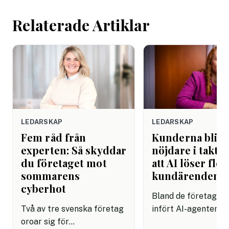
helgen. Efter seme
Relaterade Artiklar
LEDARSKAP
LEDARSKAP
Fem råd från
Kunderna blir
experten: Så skyddar
nöjdare i takt 
du företaget mot
att AI löser fler
sommarens
kundärenden
cyberhot
Bland de företag s
Två av tre svenska företag
infört AI-agenter i
oroar sig för
kundservice finns e