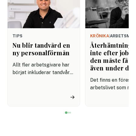
TIPS
KRÖNIKA
|
ARBETSMIL
Nu blir tandvård en
Återhämtning b
ny personalförmån
inte efter jobbe
den måste få pl
Allt fler arbetsgivare har
även under da
börjat inkluderar tandvård i
sina förmånspaket
Det finns en förestäl
samtidigt som nära en
arbetslivet som må
miljon svenskar uppger att
fortfarande styrs av. A
→
de avstår tandvård av
återhämtning är nå
ekonomiska skäl.
kommer senare. Efte
mötet. Efter sista
mejlet. Efter
arbetsdagen. Efte