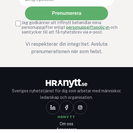
Prenumerera
Jag godkänner att HRnytt behandlar mina
personuppgifter enligt
personuppgiftspolicyn
och
samtycker till att få nyhetsbrev via e-post.
Vi respekterar din integritet. Avsluta
prenumerationen när som helst.
Sveriges nyhetstjänst för dig som arbetar med människor,
ledarskap och organisation.
HRNYTT
Om oss
Annonsera