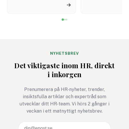
cyberattacker under det
upplevelse av både
→
kommande året. Dessutom
snabbare hantering
innebär semestertider med
nöjdare kunder visar
vikarier och färre
rapport.
medarbetare på plats att
risken för misstag och
cyberangrepp ökar. Här
får du
NYHETSBREV
cybersäkerhetsexpertens
Det viktigaste inom HR, direkt
fem bästa tips för ett
i inkorgen
säkrare sommarkontor.
Prenumerera på HR-nyheter, trender,
insiktsfulla artiklar och expertråd som
utvecklar ditt HR-team. Vi hörs 2 gånger i
veckan i ett matnyttigt nyhetsbrev.