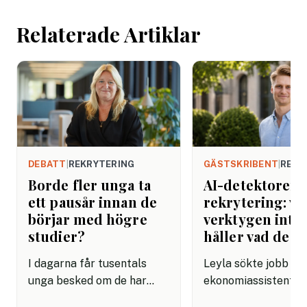
helgen. Efter seme
Relaterade Artiklar
DEBATT
|
REKRYTERING
GÄSTSKRIBENT
|
REKR
Borde fler unga ta
AI-detektorer i
ett pausår innan de
rekrytering: va
börjar med högre
verktygen inte
studier?
håller vad de l
I dagarna får tusentals
Leyla sökte jobb s
unga besked om de har
ekonomiassistent. 
kommit in på sin
ansökan var välform