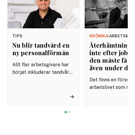
TIPS
KRÖNIKA
|
ARBETSMIL
Nu blir tandvård en
Återhämtning b
ny personalförmån
inte efter jobbe
den måste få pl
Allt fler arbetsgivare har
även under da
börjat inkluderar tandvård i
sina förmånspaket
Det finns en förestäl
samtidigt som nära en
arbetslivet som må
miljon svenskar uppger att
fortfarande styrs av. A
→
de avstår tandvård av
återhämtning är nå
ekonomiska skäl.
kommer senare. Efte
mötet. Efter sista
mejlet. Efter
arbetsdagen. Efte