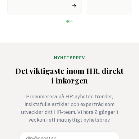
drömutbildning. Men
konkret och visade 
→
kanske är det inte dem som
förstod rollen.
inte kom in vi ska tycka
Rekryteraren matad
synd om. Kanske har de
personliga brevet i e
just fått en möjlighet att
detektionsverktyg.
skaffa sig något som
Resultatet kom till
kommer att göra dem ännu
rött: "Sannolikt AI-
starkare när de en dag står
genererat."
NYHETSBREV
med sitt examensbevis i
Det viktigaste inom HR, direkt
handen.
i inkorgen
Prenumerera på HR-nyheter, trender,
insiktsfulla artiklar och expertråd som
utvecklar ditt HR-team. Vi hörs 2 gånger i
veckan i ett matnyttigt nyhetsbrev.