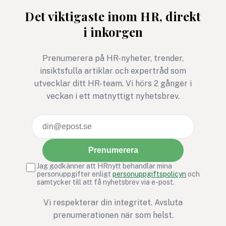
steg – för barns rätt att
avgörande för relati
Det viktigaste inom HR, direkt
må bra är ett exempel där
tillit och arbetsmiljö
i inkorgen
rörelse, gemenskap och
social hållbarhet möts i ett
gemensamt syfte.
Prenumerera på HR-nyheter, trender,
insiktsfulla artiklar och expertråd som
utvecklar ditt HR-team. Vi hörs 2 gånger i
veckan i ett matnyttigt nyhetsbrev.
Prenumerera
Jag godkänner att HRnytt behandlar mina
personuppgifter enligt
personuppgiftspolicyn
och
samtycker till att få nyhetsbrev via e-post.
Vi respekterar din integritet. Avsluta
prenumerationen när som helst.