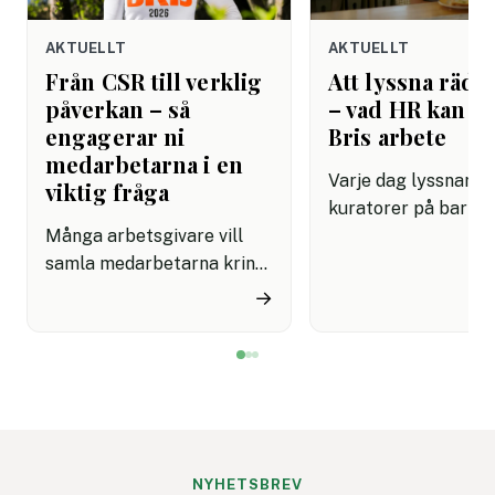
AKTUELLT
AKTUELLT
Från CSR till verklig
Att lyssna rädda
påverkan – så
– vad HR kan lä
engagerar ni
Bris arbete
medarbetarna i en
Varje dag lyssnar Br
viktig fråga
kuratorer på barn 
Många arbetsgivare vill
dåligt. De har lärt s
samla medarbetarna kring
grundläggande om
initiativ som känns
mänsklig kommunik
→
meningsfulla på riktigt.
som de flesta
Men det är inte alltid
arbetsplatser fortf
enkelt att hitta aktiviteter
saknar: att verklige
som både engagerar brett
kräver övning, närv
och knyter an till
mod. Det är en kom
företagets värderingar.
som kan rädda liv. P
Bris stegutmaning 116 111
arbetsplatser kan d
NYHETSBREV