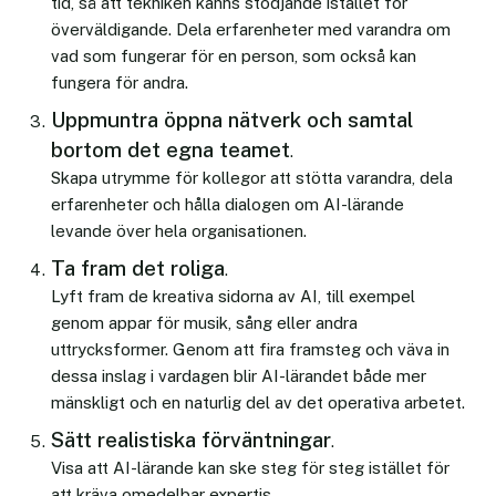
tid, så att tekniken känns stödjande istället för
överväldigande. Dela erfarenheter med varandra om
vad som fungerar för en person, som också kan
fungera för andra.
Uppmuntra öppna nätverk och samtal
bortom det egna teamet
.
Skapa utrymme för kollegor att stötta varandra, dela
erfarenheter och hålla dialogen om AI-lärande
levande över hela organisationen.
Ta fram det roliga
.
Lyft fram de kreativa sidorna av AI, till exempel
genom appar för musik, sång eller andra
uttrycksformer. Genom att fira framsteg och väva in
dessa inslag i vardagen blir AI-lärandet både mer
mänskligt och en naturlig del av det operativa arbetet.
Sätt realistiska förväntningar
.
Visa att AI-lärande kan ske steg för steg istället för
att kräva omedelbar expertis.