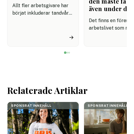
den måste få pl
Allt fler arbetsgivare har
även under da
börjat inkluderar tandvård i
sina förmånspaket
Det finns en förestäl
samtidigt som nära en
arbetslivet som må
miljon svenskar uppger att
fortfarande styrs av. A
→
de avstår tandvård av
återhämtning är nå
ekonomiska skäl.
kommer senare. Efte
mötet. Efter sista
mejlet. Efter
arbetsdagen. Efte
helgen. Efter seme
Relaterade Artiklar
SPONSRAT INNEHÅLL
SPONSRAT INNEHÅLL