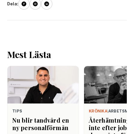
Dela:
Mest Lästa
TIPS
KRÖNIKA
|
ARBETSMIL
Nu blir tandvård en
Återhämtning b
ny personalförmån
inte efter jobbe