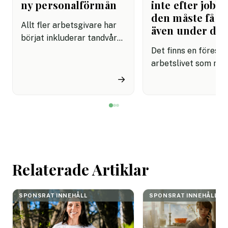
ny personalförmån
inte efter jobbe
den måste få pl
Allt fler arbetsgivare har
även under da
börjat inkluderar tandvård i
sina förmånspaket
Det finns en förestäl
samtidigt som nära en
arbetslivet som må
miljon svenskar uppger att
fortfarande styrs av. A
→
de avstår tandvård av
återhämtning är nå
ekonomiska skäl.
kommer senare. Efte
mötet. Efter sista
mejlet. Efter
arbetsdagen. Efte
helgen. Efter seme
Relaterade Artiklar
SPONSRAT INNEHÅLL
SPONSRAT INNEHÅLL