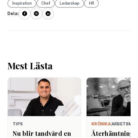
Inspiration
Chef
Ledarskap
HR
Dela:
Mest Lästa
TIPS
KRÖNIKA
|
ARBETSMIL
Nu blir tandvård en
Återhämtning b