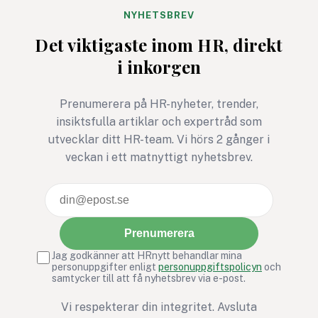
Bris stegutmaning 116 111
arbetsplatser kan d
NYHETSBREV
steg – för barns rätt att
avgörande för relati
Det viktigaste inom HR, direkt
må bra är ett exempel där
tillit och arbetsmiljö
i inkorgen
rörelse, gemenskap och
social hållbarhet möts i ett
gemensamt syfte.
Prenumerera på HR-nyheter, trender,
insiktsfulla artiklar och expertråd som
utvecklar ditt HR-team. Vi hörs 2 gånger i
veckan i ett matnyttigt nyhetsbrev.
Prenumerera
Jag godkänner att HRnytt behandlar mina
personuppgifter enligt
personuppgiftspolicyn
och
samtycker till att få nyhetsbrev via e-post.
Vi respekterar din integritet. Avsluta