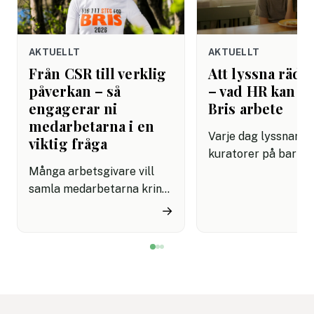
AKTUELLT
AKTUELLT
Från CSR till verklig
Att lyssna rädda
påverkan – så
– vad HR kan lä
engagerar ni
Bris arbete
medarbetarna i en
Varje dag lyssnar Br
viktig fråga
kuratorer på barn 
Många arbetsgivare vill
dåligt. De har lärt s
samla medarbetarna kring
grundläggande om
initiativ som känns
mänsklig kommunik
→
meningsfulla på riktigt.
som de flesta
Men det är inte alltid
arbetsplatser fortf
enkelt att hitta aktiviteter
saknar: att verklige
som både engagerar brett
kräver övning, närv
och knyter an till
mod. Det är en kom
företagets värderingar.
som kan rädda liv. P