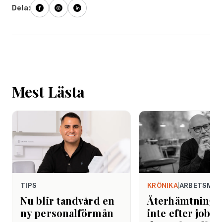
Dela:
Mest Lästa
TIPS
KRÖNIKA
|
ARBETSMIL
Nu blir tandvård en
Återhämtning b
ny personalförmån
inte efter jobbe