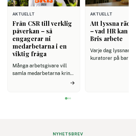
AKTUELLT
AKTUELLT
Från CSR till verklig
Att lyssna rädda
påverkan – så
– vad HR kan lä
engagerar ni
Bris arbete
medarbetarna i en
Varje dag lyssnar Br
viktig fråga
kuratorer på barn 
Många arbetsgivare vill
dåligt. De har lärt s
samla medarbetarna kring
grundläggande om
initiativ som känns
mänsklig kommunik
→
meningsfulla på riktigt.
som de flesta
Men det är inte alltid
arbetsplatser fortf
enkelt att hitta aktiviteter
saknar: att verklige
som både engagerar brett
kräver övning, närv
och knyter an till
mod. Det är en kom
företagets värderingar.
som kan rädda liv. P
Bris stegutmaning 116 111
arbetsplatser kan d
NYHETSBREV