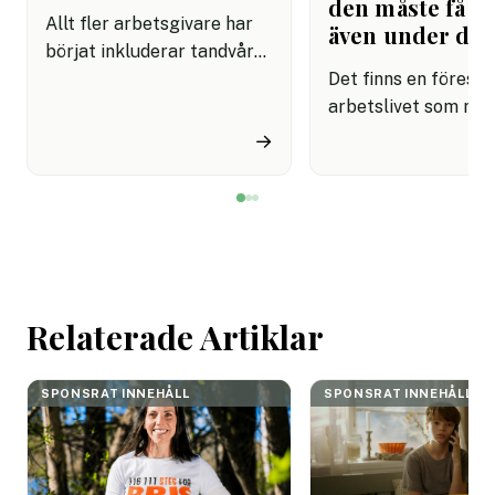
den måste få pl
Allt fler arbetsgivare har
även under da
börjat inkluderar tandvård i
sina förmånspaket
Det finns en förestäl
samtidigt som nära en
arbetslivet som må
miljon svenskar uppger att
fortfarande styrs av. A
→
de avstår tandvård av
återhämtning är nå
ekonomiska skäl.
kommer senare. Efte
mötet. Efter sista
mejlet. Efter
arbetsdagen. Efte
helgen. Efter seme
Relaterade Artiklar
SPONSRAT INNEHÅLL
SPONSRAT INNEHÅLL