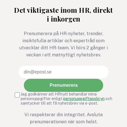
steg – för barns rätt att
avgörande för relati
Det viktigaste inom HR, direkt
må bra är ett exempel där
tillit och arbetsmiljö
i inkorgen
rörelse, gemenskap och
social hållbarhet möts i ett
gemensamt syfte.
Prenumerera på HR-nyheter, trender,
insiktsfulla artiklar och expertråd som
utvecklar ditt HR-team. Vi hörs 2 gånger i
veckan i ett matnyttigt nyhetsbrev.
Prenumerera
Jag godkänner att HRnytt behandlar mina
personuppgifter enligt
personuppgiftspolicyn
och
samtycker till att få nyhetsbrev via e-post.
Vi respekterar din integritet. Avsluta
prenumerationen när som helst.