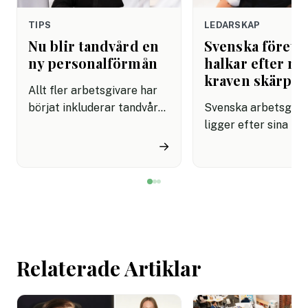
TIPS
LEDARSKAP
Nu blir tandvård en
Svenska företa
ny personalförmån
halkar efter när
kraven skärps
Allt fler arbetsgivare har
börjat inkluderar tandvård i
Svenska arbetsgiva
sina förmånspaket
ligger efter sina no
samtidigt som nära en
grannar när det gäll
→
miljon svenskar uppger att
införa tydliga regle
de avstår tandvård av
användningen av AI.
ekonomiska skäl.
undersökning visar a
svenska kontorsarb
än i Danmark och Fi
saknar riktlinjer för
Relaterade Artiklar
tekniken får använd
arbetet.