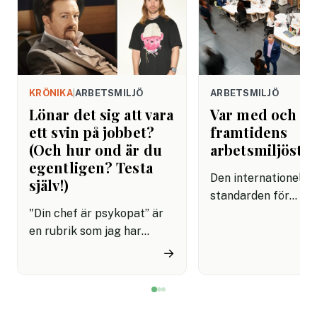
KRÖNIKA
|
ARBETSMILJÖ
ARBETSMILJÖ
Lönar det sig att vara
Var med och f
ett svin på jobbet?
framtidens
(Och hur ond är du
arbetsmiljösta
egentligen? Testa
Den internationella
själv!)
standarden för
"Din chef är psykopat” är
arbetsmiljöledning,
en rubrik som jag har
45001, är på väg att
skrivit ungefär hundra
uppdateras och
→
gånger genom åren. Oftast
remissförslaget är 
har jag bildsatt den med
för synpunkter. Det
David Brent från ”The
företag, myndighet