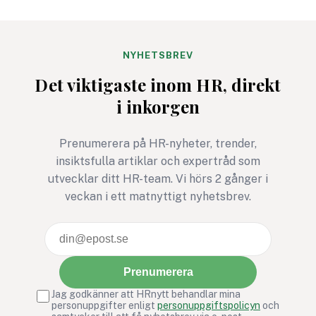
Office”, men ett ännu bättre
andra intressenter 
exempel är Frank
möjlighet att påver
Underwood i ”House of
standard som vägle
Cards”. Han är den ultimata
organisationers
NYHETSBREV
nidbilden av det
arbetsmiljöarbete v
Det viktigaste inom HR, direkt
beteendevetare kallar
över.
i inkorgen
”Den mörka triaden” –
samlingsnamnet för
människans tre mest
Prenumerera på HR-nyheter, trender,
destruktiva drag:
insiktsfulla artiklar och expertråd som
narcissism, psykopati och
utvecklar ditt HR-team. Vi hörs 2 gånger i
machiavellianism (en
veckan i ett matnyttigt nyhetsbrev.
cynisk och manipulativ
attityd).
Prenumerera
Jag godkänner att HRnytt behandlar mina
personuppgifter enligt
personuppgiftspolicyn
och