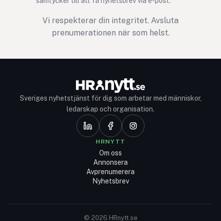
samtycker till att få nyhetsbrev via e-post.
Vi respekterar din integritet. Avsluta
prenumerationen när som helst.
Sveriges nyhetstjänst för dig som arbetar med människor,
ledarskap och organisation.
HRNYTT
Om oss
Annonsera
Avprenumerera
Nyhetsbrev
© 2026 HRnytt.se