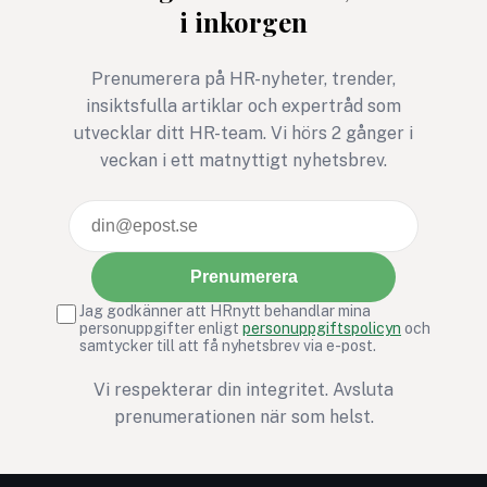
i inkorgen
”Den mörka triaden” –
samlingsnamnet för
människans tre mest
Prenumerera på HR-nyheter, trender,
destruktiva drag:
insiktsfulla artiklar och expertråd som
narcissism, psykopati och
utvecklar ditt HR-team. Vi hörs 2 gånger i
machiavellianism (en
veckan i ett matnyttigt nyhetsbrev.
cynisk och manipulativ
attityd).
Prenumerera
Jag godkänner att HRnytt behandlar mina
personuppgifter enligt
personuppgiftspolicyn
och
samtycker till att få nyhetsbrev via e-post.
Vi respekterar din integritet. Avsluta
prenumerationen när som helst.