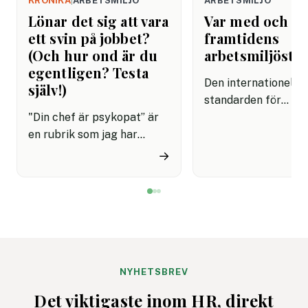
KRÖNIKA
|
ARBETSMILJÖ
ARBETSMILJÖ
Lönar det sig att vara
Var med och f
ett svin på jobbet?
framtidens
(Och hur ond är du
arbetsmiljösta
egentligen? Testa
Den internationella
själv!)
standarden för
"Din chef är psykopat” är
arbetsmiljöledning,
en rubrik som jag har
45001, är på väg att
skrivit ungefär hundra
uppdateras och
→
gånger genom åren. Oftast
remissförslaget är 
har jag bildsatt den med
för synpunkter. Det
David Brent från ”The
företag, myndighet
Office”, men ett ännu bättre
andra intressenter 
exempel är Frank
möjlighet att påver
Underwood i ”House of
standard som vägle
Cards”. Han är den ultimata
organisationers
NYHETSBREV
nidbilden av det
arbetsmiljöarbete v
Det viktigaste inom HR, direkt
beteendevetare kallar
över.