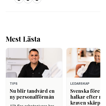
Mest Lästa
TIPS
LEDARSKAP
Nu blir tandvård en
Svenska företa
ny personalförmån
halkar efter när
kraven skärps