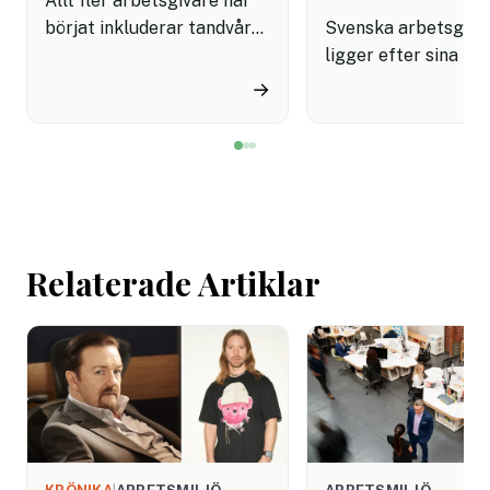
Allt fler arbetsgivare har
börjat inkluderar tandvård i
Svenska arbetsgiva
sina förmånspaket
ligger efter sina no
samtidigt som nära en
grannar när det gäll
→
miljon svenskar uppger att
införa tydliga regle
de avstår tandvård av
användningen av AI.
ekonomiska skäl.
undersökning visar a
svenska kontorsarb
än i Danmark och Fi
saknar riktlinjer för
Relaterade Artiklar
tekniken får använd
arbetet.