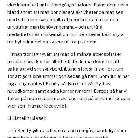
identifierat ett antal framgångsfaktorer. Bland dem finns
bland annat att man bör planera aktiviteter då man ses
med sitt team, säkerställa att medarbetarna har den
utrustning man behöver hemma – och att låta
medarbetarnas önskemål om hur de arbetar bäst styra
hur hybridmodellen ska se ut för just dem.
– Innan tror jag tyvärr att man på många arbetsplatser
använde sina kontor till ett ställe dit man kom för att
sätta sig vid sitt skrivbord, ibland stänga in sig i ett rum
för att göra sina timmar och sedan gå hem. Som tur är har
jag aldrig upplevt Benify så. Nu efter vår flytt av
huvudkontor samt andra kontor runtom i Europa så har vi
fokus på möten och interaktioner och på ännu mer sociala
ytor som främjar kreativitet.
Li Lignell tillägger:
– På Benify gilla vi att samlas och umgås, samtidigt som
majoriteten också uppskattar att man nu kan ha