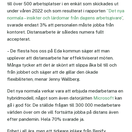
till över 500 arbetsplatser i en enkät som skickades ut
under våren 2022 och som resulterat i rapporten
”Det nya
normala – insikter och lärdomar från dagens arbetsgivare”
,
svarade endast 3% att personalen måste jobba från
kontoret. Distansarbete är således numera fullt
accepterat.
– De flesta hos oss på Eda kommun säger att man
upplever att distansarbete har effektiviserat möten.
Många tycker att det är skönt att slippa åka bil till och
från jobbet och säger att de gillar den ökade
flexibiliteten, menar Jenny Wallberg.
Det nya normala verkar vara att erbjuda medarbetarna en
hybridmodell, något som även datorjätten
Microsoft
kan
gå i god för. De ställde frågan till 300 000 medarbetare
världen över om de vill fortsätta jobba på distans även
efter pandemin. Hela 70% svarade ja.
Frihet i all ära, men ett tidigare inlägg från Benify