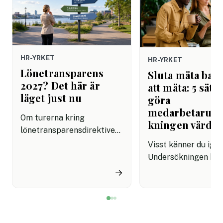
HR-YRKET
HR-YRKET
Lönetransparens
Sluta mäta bara
2027? Det här är
att mäta: 5 sätt 
läget just nu
göra
medarbetarun
Om turerna kring
kningen värdef
lönetransparensdirektivet
har känts förvirrande är du
Visst känner du ige
inte ensam. Först talades
Undersökningen har
det om sommaren 2026.
skickas ut, svaren 
→
Sedan kom besked om att
in, resultaten prese
införandet i Sverige
och sedan blir det m
planeras att flyttas fram.
tyst. HR går vidare,
Många HR-team sitter
cheferna sitter med