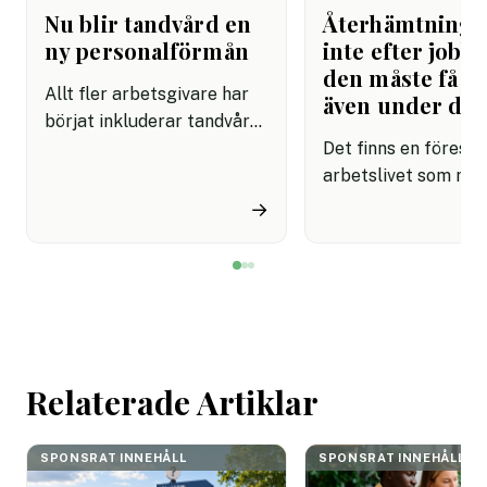
Nu blir tandvård en
Återhämtning b
ny personalförmån
inte efter jobbe
den måste få pl
Allt fler arbetsgivare har
även under da
börjat inkluderar tandvård i
sina förmånspaket
Det finns en förestäl
samtidigt som nära en
arbetslivet som må
miljon svenskar uppger att
fortfarande styrs av. A
→
de avstår tandvård av
återhämtning är nå
ekonomiska skäl.
kommer senare. Efte
mötet. Efter sista
mejlet. Efter
arbetsdagen. Efte
helgen. Efter seme
Relaterade Artiklar
SPONSRAT INNEHÅLL
SPONSRAT INNEHÅLL