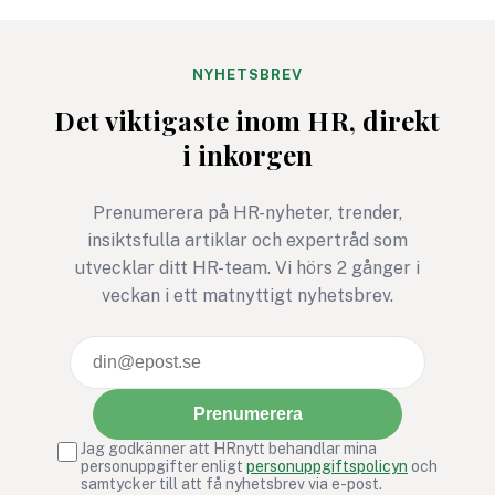
därför med samma fråga:
siffrorna och
vad gäller egentligen nu?
medarbetarna märk
knappt någon skilln
NYHETSBREV
ska det inte vara. O
Det viktigaste inom HR, direkt
ändå ska lägga tid p
i inkorgen
mäta måste
undersökningen leda 
Prenumerera på HR-nyheter, trender,
något bättre. Annars
insiktsfulla artiklar och expertråd som
den mest HR-avdeln
utvecklar ditt HR-team. Vi hörs 2 gånger i
version av ett gymko
veckan i ett matnyttigt nyhetsbrev.
januari: full av goda
intentioner, men ga
snabbt bortglömd.
Prenumerera
Jag godkänner att HRnytt behandlar mina
personuppgifter enligt
personuppgiftspolicyn
och
samtycker till att få nyhetsbrev via e-post.