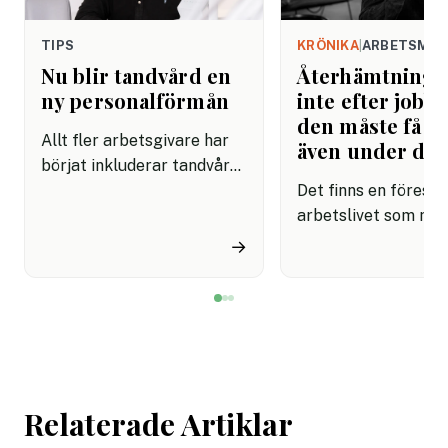
TIPS
KRÖNIKA
|
ARBETSMIL
Nu blir tandvård en
Återhämtning b
ny personalförmån
inte efter jobbe
den måste få pl
Allt fler arbetsgivare har
även under da
börjat inkluderar tandvård i
sina förmånspaket
Det finns en förestäl
samtidigt som nära en
arbetslivet som må
miljon svenskar uppger att
fortfarande styrs av. A
→
de avstår tandvård av
återhämtning är nå
ekonomiska skäl.
kommer senare. Efte
mötet. Efter sista
mejlet. Efter
arbetsdagen. Efte
helgen. Efter seme
Relaterade Artiklar