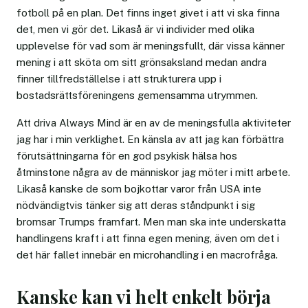
fotboll på en plan. Det finns inget givet i att vi ska finna
det, men vi gör det. Likaså är vi individer med olika
upplevelse för vad som är meningsfullt, där vissa känner
mening i att sköta om sitt grönsaksland medan andra
finner tillfredställelse i att strukturera upp i
bostadsrättsföreningens gemensamma utrymmen.
Att driva Always Mind är en av de meningsfulla aktiviteter
jag har i min verklighet. En känsla av att jag kan förbättra
förutsättningarna för en god psykisk hälsa hos
åtminstone några av de människor jag möter i mitt arbete.
Likaså kanske de som bojkottar varor från USA inte
nödvändigtvis tänker sig att deras ståndpunkt i sig
bromsar Trumps framfart. Men man ska inte underskatta
handlingens kraft i att finna egen mening, även om det i
det här fallet innebär en microhandling i en macrofråga.
Kanske kan vi helt enkelt börja