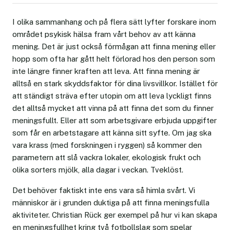
I olika sammanhang och på flera sätt lyfter forskare inom
området psykisk hälsa fram vårt behov av att känna
mening. Det är just också förmågan att finna mening eller
hopp som ofta har gått helt förlorad hos den person som
inte längre finner kraften att leva. Att finna mening är
alltså en stark skyddsfaktor för dina livsvillkor. Istället för
att ständigt sträva efter utopin om att leva lyckligt finns
det alltså mycket att vinna på att finna det som du finner
meningsfullt. Eller att som arbetsgivare erbjuda uppgifter
som får en arbetstagare att känna sitt syfte. Om jag ska
vara krass (med forskningen i ryggen) så kommer den
parametern att slå vackra lokaler, ekologisk frukt och
olika sorters mjölk, alla dagar i veckan. Tveklöst.
Det behöver faktiskt inte ens vara så himla svårt. Vi
människor är i grunden duktiga på att finna meningsfulla
aktiviteter. Christian Rück ger exempel på hur vi kan skapa
en meningsfullhet kring två fotbollslag som spelar