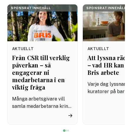
SPONSRAT INNEHÅLL
SPONSRAT INNEHÅLL
AKTUELLT
AKTUELLT
Från CSR till verklig
Att lyssna rädda
påverkan – så
– vad HR kan lä
engagerar ni
Bris arbete
medarbetarna i en
Varje dag lyssnar Br
viktig fråga
kuratorer på barn 
Många arbetsgivare vill
dåligt. De har lärt s
samla medarbetarna kring
grundläggande om
initiativ som känns
mänsklig kommunik
→
meningsfulla på riktigt.
som de flesta
Men det är inte alltid
arbetsplatser fortf