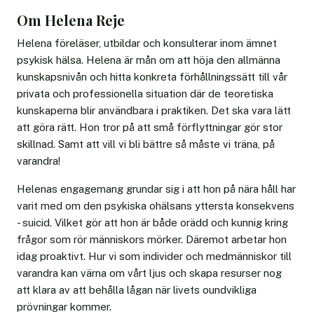
Om Helena Reje
Helena föreläser, utbildar och konsulterar inom ämnet
psykisk hälsa. Helena är mån om att höja den allmänna
kunskapsnivån och hitta konkreta förhållningssätt till vår
privata och professionella situation där de teoretiska
kunskaperna blir användbara i praktiken. Det ska vara lätt
att göra rätt. Hon tror på att små förflyttningar gör stor
skillnad. Samt att vill vi bli bättre så måste vi träna, på
varandra!
Helenas engagemang grundar sig i att hon på nära håll har
varit med om den psykiska ohälsans yttersta konsekvens
- suicid. Vilket gör att hon är både orädd och kunnig kring
frågor som rör människors mörker. Däremot arbetar hon
idag proaktivt. Hur vi som individer och medmänniskor till
varandra kan värna om vårt ljus och skapa resurser nog
att klara av att behålla lågan när livets oundvikliga
prövningar kommer.