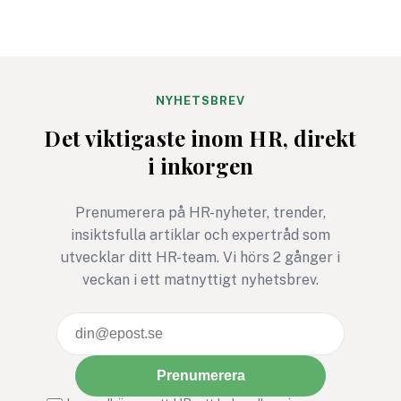
enkelt att hitta aktiviteter
saknar: att verklige
som både engagerar brett
kräver övning, närv
och knyter an till
mod. Det är en kom
företagets värderingar.
som kan rädda liv. P
Bris stegutmaning 116 111
arbetsplatser kan d
NYHETSBREV
steg – för barns rätt att
avgörande för relati
Det viktigaste inom HR, direkt
må bra är ett exempel där
tillit och arbetsmiljö
i inkorgen
rörelse, gemenskap och
social hållbarhet möts i ett
gemensamt syfte.
Prenumerera på HR-nyheter, trender,
insiktsfulla artiklar och expertråd som
utvecklar ditt HR-team. Vi hörs 2 gånger i
veckan i ett matnyttigt nyhetsbrev.
Prenumerera