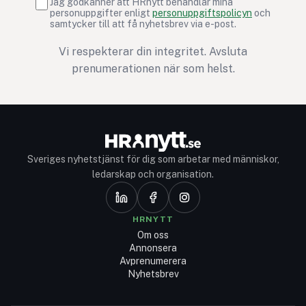
Jag godkänner att HRnytt behandlar mina
personuppgifter enligt
personuppgiftspolicyn
och
samtycker till att få nyhetsbrev via e-post.
Vi respekterar din integritet. Avsluta
prenumerationen när som helst.
Sveriges nyhetstjänst för dig som arbetar med människor,
ledarskap och organisation.
HRNYTT
Om oss
Annonsera
Avprenumerera
Nyhetsbrev