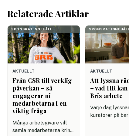
helgen. Efter seme
Relaterade Artiklar
SPONSRAT INNEHÅLL
SPONSRAT INNEHÅLL
AKTUELLT
AKTUELLT
Från CSR till verklig
Att lyssna rädda
påverkan – så
– vad HR kan lä
engagerar ni
Bris arbete
medarbetarna i en
Varje dag lyssnar Br
viktig fråga
kuratorer på barn 
Många arbetsgivare vill
dåligt. De har lärt s
samla medarbetarna kring
grundläggande om