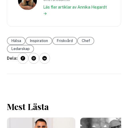
Läs fler artiklar av Annika Hegardt
→
Hälsa
Inspiration
Friskvård
Chef
Ledarskap
Dela:
Mest Lästa