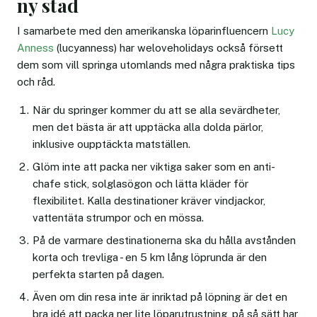
ny stad
I samarbete med den amerikanska löparinfluencern
Lucy
Anness
(lucyanness) har weloveholidays också försett
dem som vill springa utomlands med några praktiska tips
och råd.
När du springer kommer du att se alla sevärdheter,
men det bästa är att upptäcka alla dolda pärlor,
inklusive oupptäckta matställen.
Glöm inte att packa ner viktiga saker som en anti-
chafe stick, solglasögon och lätta kläder för
flexibilitet. Kalla destinationer kräver vindjackor,
vattentäta strumpor och en mössa.
På de varmare destinationerna ska du hålla avstånden
korta och trevliga - en 5 km lång löprunda är den
perfekta starten på dagen.
Även om din resa inte är inriktad på löpning är det en
bra idé att packa ner lite löparutrustning, på så sätt har