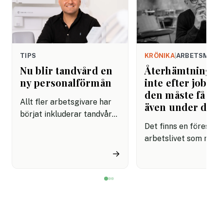
TIPS
KRÖNIKA
|
ARBETSMIL
Nu blir tandvård en
Återhämtning b
ny personalförmån
inte efter jobbe
den måste få pl
Allt fler arbetsgivare har
även under da
börjat inkluderar tandvård i
sina förmånspaket
Det finns en förestäl
samtidigt som nära en
arbetslivet som må
miljon svenskar uppger att
fortfarande styrs av. A
→
de avstår tandvård av
återhämtning är nå
ekonomiska skäl.
kommer senare. Efte
mötet. Efter sista
mejlet. Efter
arbetsdagen. Efte