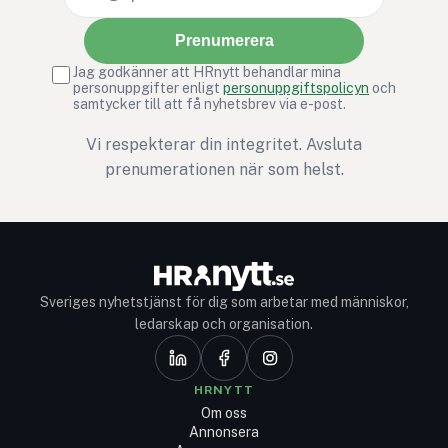
Prenumerera
Jag godkänner att HRnytt behandlar mina
personuppgifter enligt
personuppgiftspolicyn
och
samtycker till att få nyhetsbrev via e-post.
Vi respekterar din integritet. Avsluta
prenumerationen när som helst.
Sveriges nyhetstjänst för dig som arbetar med människor,
ledarskap och organisation.
HRNYTT
Om oss
Annonsera