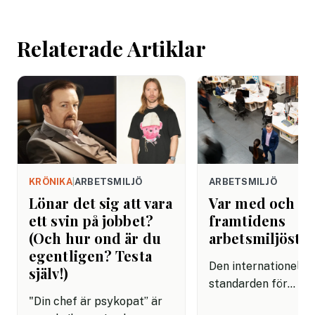
än i Danmark och Fi
saknar riktlinjer för
Relaterade Artiklar
tekniken får använd
arbetet.
KRÖNIKA
|
ARBETSMILJÖ
ARBETSMILJÖ
Lönar det sig att vara
Var med och f
ett svin på jobbet?
framtidens
(Och hur ond är du
arbetsmiljösta
egentligen? Testa
Den internationella
själv!)
standarden för
"Din chef är psykopat” är
arbetsmiljöledning,