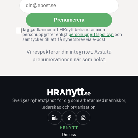
attityd).
Prenumerera
Jag godkänner att HRnytt behandlar mina
personuppgifter enligt
personuppgiftspolicyn
och
samtycker till att få nyhetsbrev via e-post.
Vi respekterar din integritet. Avsluta
prenumerationen när som helst.
Sveriges nyhetstjänst för dig som arbetar med människor,
ledarskap och organisation.
HRNYTT
Om oss