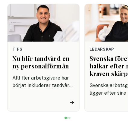
TIPS
LEDARSKAP
Nu blir tandvård en
Svenska företa
ny personalförmån
halkar efter när
kraven skärps
Allt fler arbetsgivare har
börjat inkluderar tandvård i
Svenska arbetsgiva
sina förmånspaket
ligger efter sina no
samtidigt som nära en
grannar när det gäll
→
miljon svenskar uppger att
införa tydliga regle
de avstår tandvård av
användningen av AI.
ekonomiska skäl.
undersökning visar a
svenska kontorsarb