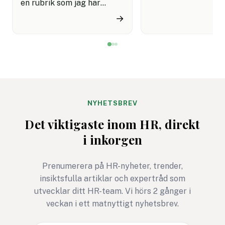
en rubrik som jag har
45001, är på väg att
skrivit ungefär hundra
uppdateras och
→
gånger genom åren. Oftast
remissförslaget är 
har jag bildsatt den med
för synpunkter. Det
David Brent från ”The
företag, myndighet
Office”, men ett ännu bättre
andra intressenter 
exempel är Frank
möjlighet att påver
Underwood i ”House of
standard som vägle
Cards”. Han är den ultimata
organisationers
NYHETSBREV
nidbilden av det
arbetsmiljöarbete v
Det viktigaste inom HR, direkt
beteendevetare kallar
över.
i inkorgen
”Den mörka triaden” –
samlingsnamnet för
människans tre mest
Prenumerera på HR-nyheter, trender,
destruktiva drag:
insiktsfulla artiklar och expertråd som
narcissism, psykopati och
utvecklar ditt HR-team. Vi hörs 2 gånger i
machiavellianism (en
veckan i ett matnyttigt nyhetsbrev.
cynisk och manipulativ