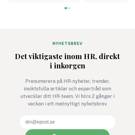
införandet i Sverige
och sedan blir det m
planeras att flyttas fram.
tyst. HR går vidare,
Många HR-team sitter
cheferna sitter med
därför med samma fråga:
siffrorna och
vad gäller egentligen nu?
medarbetarna märk
knappt någon skilln
NYHETSBREV
ska det inte vara. O
Det viktigaste inom HR, direkt
ändå ska lägga tid p
i inkorgen
mäta måste
undersökningen leda 
Prenumerera på HR-nyheter, trender,
något bättre. Annars
insiktsfulla artiklar och expertråd som
den mest HR-avdeln
utvecklar ditt HR-team. Vi hörs 2 gånger i
version av ett gymko
veckan i ett matnyttigt nyhetsbrev.
januari: full av goda
intentioner, men ga
snabbt bortglömd.