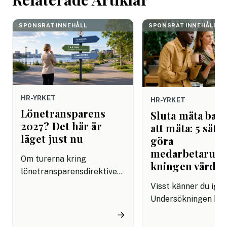
SPONSRAT INNEHÅLL
SPONSRAT INNEHÅLL
HR-YRKET
HR-YRKET
Lönetransparens
Sluta mäta bara
2027? Det här är
att mäta: 5 sätt 
läget just nu
göra
medarbetarun
Om turerna kring
kningen värdef
lönetransparensdirektivet
har känts förvirrande är du
Visst känner du ige
inte ensam. Först talades
Undersökningen har
det om sommaren 2026.
skickas ut, svaren 
→
Sedan kom besked om att
in, resultaten prese