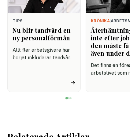
TIPS
KRÖNIKA
|
ARBETSMIL
Nu blir tandvård en
Återhämtning b
ny personalförmån
inte efter jobbe
den måste få pl
Allt fler arbetsgivare har
även under da
börjat inkluderar tandvård i
sina förmånspaket
Det finns en förestäl
samtidigt som nära en
arbetslivet som må
miljon svenskar uppger att
fortfarande styrs av. A
→
de avstår tandvård av
återhämtning är nå
ekonomiska skäl.
kommer senare. Efte
mötet. Efter sista
mejlet. Efter
arbetsdagen. Efte
helgen. Efter seme
Relaterade Artiklar