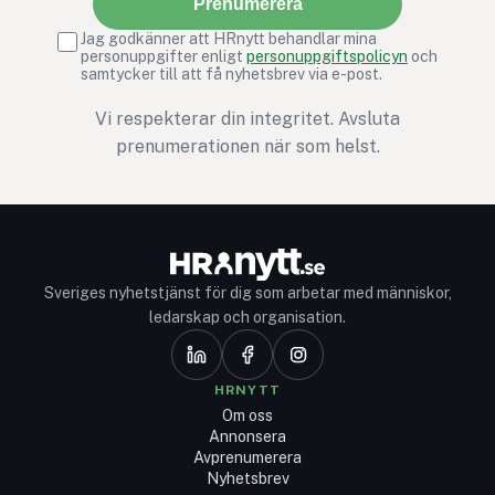
Prenumerera
Jag godkänner att HRnytt behandlar mina
personuppgifter enligt
personuppgiftspolicyn
och
samtycker till att få nyhetsbrev via e-post.
Vi respekterar din integritet. Avsluta
prenumerationen när som helst.
Sveriges nyhetstjänst för dig som arbetar med människor,
ledarskap och organisation.
HRNYTT
Om oss
Annonsera
Avprenumerera
Nyhetsbrev