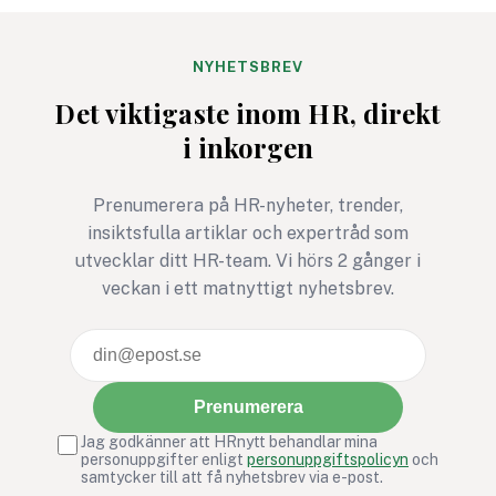
arbetssätt som påverkar
osäkerhet.
hur människor samarbetar
och presterar tillsammans.
NYHETSBREV
Vissa av dessa mönster
Det viktigaste inom HR, direkt
bidrar till energi,
i inkorgen
engagemang och resultat.
Andra begränsar
utvecklingen utan att
Prenumerera på HR-nyheter, trender,
gruppen ens är medveten
insiktsfulla artiklar och expertråd som
om det.
utvecklar ditt HR-team. Vi hörs 2 gånger i
veckan i ett matnyttigt nyhetsbrev.
Prenumerera
Jag godkänner att HRnytt behandlar mina
personuppgifter enligt
personuppgiftspolicyn
och
samtycker till att få nyhetsbrev via e-post.