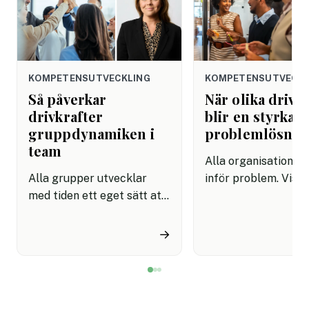
KOMPETENSUTVECKLING
KOMPETENSUTVECKL
Så påverkar
När olika drivk
drivkrafter
blir en styrka i
gruppdynamiken i
problemlösnin
team
Alla organisationer 
Alla grupper utvecklar
inför problem. Vissa
med tiden ett eget sätt att
enkla och kan lösas
fungera. Oavsett om det
genom etablerade ru
handlar om en
Andra är komplexa,
→
ledningsgrupp, ett
tvetydiga och kräve
projektteam eller en
människor tänker ny
arbetsgrupp uppstår
samarbetar effekti
normer, relationer och
fattar beslut trots