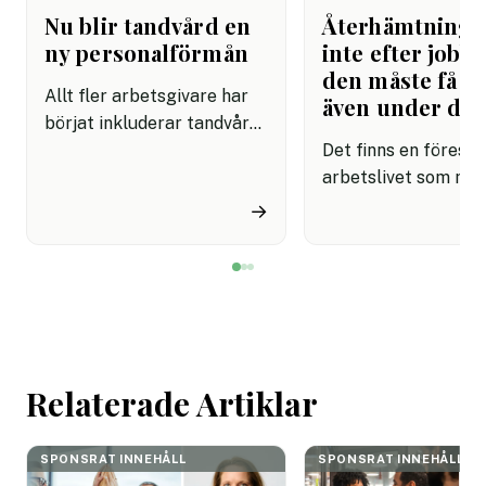
Nu blir tandvård en
Återhämtning b
ny personalförmån
inte efter jobbe
den måste få pl
Allt fler arbetsgivare har
även under da
börjat inkluderar tandvård i
sina förmånspaket
Det finns en förestäl
samtidigt som nära en
arbetslivet som må
miljon svenskar uppger att
fortfarande styrs av. A
→
de avstår tandvård av
återhämtning är nå
ekonomiska skäl.
kommer senare. Efte
mötet. Efter sista
mejlet. Efter
arbetsdagen. Efte
helgen. Efter seme
Relaterade Artiklar
SPONSRAT INNEHÅLL
SPONSRAT INNEHÅLL