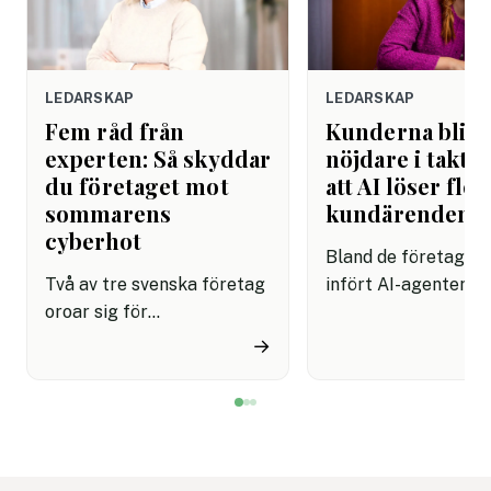
LEDARSKAP
LEDARSKAP
Fem råd från
Kunderna blir
experten: Så skyddar
nöjdare i takt 
du företaget mot
att AI löser fler
sommarens
kundärenden
cyberhot
Bland de företag s
Två av tre svenska företag
infört AI-agenter i
oroar sig för
kundservice finns e
cyberattacker under det
upplevelse av både
→
kommande året. Dessutom
snabbare hantering
innebär semestertider med
nöjdare kunder visar
vikarier och färre
rapport.
medarbetare på plats att
risken för misstag och