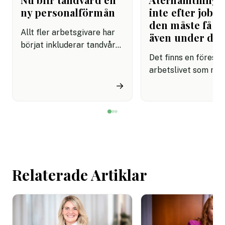
ny personalförmån
inte efter jobbe
den måste få pl
Allt fler arbetsgivare har
även under da
börjat inkluderar tandvård i
sina förmånspaket
Det finns en förestäl
samtidigt som nära en
arbetslivet som må
miljon svenskar uppger att
fortfarande styrs av. A
→
de avstår tandvård av
återhämtning är nå
ekonomiska skäl.
kommer senare. Efte
mötet. Efter sista
mejlet. Efter
arbetsdagen. Efte
helgen. Efter seme
Relaterade Artiklar