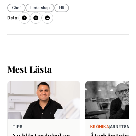
Chef
Ledarskap
HR
Dela:
Mest Lästa
TIPS
KRÖNIKA
|
ARBETSMIL
Nu blir tandvård en
Återhämtning b