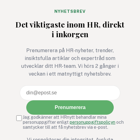
cyberangrepp ökar. Här
får du
NYHETSBREV
cybersäkerhetsexpertens
Det viktigaste inom HR, direkt
fem bästa tips för ett
i inkorgen
säkrare sommarkontor.
Prenumerera på HR-nyheter, trender,
insiktsfulla artiklar och expertråd som
utvecklar ditt HR-team. Vi hörs 2 gånger i
veckan i ett matnyttigt nyhetsbrev.
Prenumerera
Jag godkänner att HRnytt behandlar mina
personuppgifter enligt
personuppgiftspolicyn
och
samtycker till att få nyhetsbrev via e-post.
Vi respekterar din integritet. Avsluta