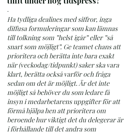
tillit under hög tidspress?
-
Ha tydliga dealines med siffror, inga
diffusa formuleringar som kan lämnas
till tolkning som ”helst igår” eller ”så
snart som möjligt”. Ge teamet chans att
prioritera och berätta inte bara exakt
när (veckodag/tidpunkt) saker ska vara
klart, berätta också varför och fråga
sedan om det är möjligt. Är det inte
möjligt så behöver du som ledare få
insyn i medarbetarens uppgifter för att
förmå hjälpa hen att prioritera om
beroende hur viktigt det du delegerar är
i förhållande till det andra som