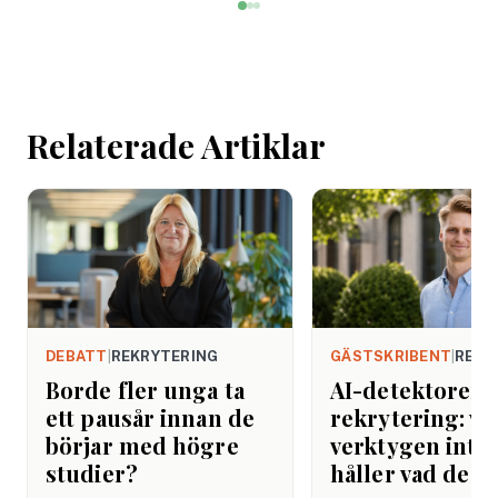
mötet. Efter sista
mejlet. Efter
arbetsdagen. Efte
helgen. Efter seme
Relaterade Artiklar
DEBATT
|
REKRYTERING
GÄSTSKRIBENT
|
REKR
Borde fler unga ta
AI-detektorer i
ett pausår innan de
rekrytering: va
börjar med högre
verktygen inte
studier?
håller vad de l