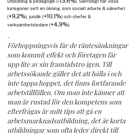
-13,6%
utbildning & pedagogik (
). Samtidigt har vissa
kategorier sett en ökning, som socialt arbete & säkerhet
+9,2%
+10,1%
(
), juridik (
) och chefer &
+4,9%
verksamhetsledare (
).
–
Förhoppningsvis får de räntesänkningar
som kommit effekt och företagen får
upp lite av sin framtidstro igen. Till
arbetssökande gäller det att hålla i och
inte tappa hoppet, det finns fortfarande
arbetstillfällen. Om man inte känner att
man är rustad för den kompetens som
efterfrågas är mitt tips att gå en
arbetsmarknadsutbildning, det är korta
utbildningar som ofta leder direkt till