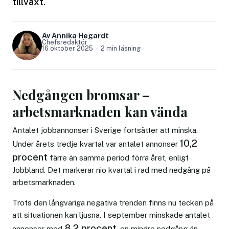
tillväxt.
Av Annika Hegardt
Chefsredaktör
16 oktober 2025
2 min läsning
Nedgången bromsar –
arbetsmarknaden kan vända
Antalet jobbannonser i Sverige fortsätter att minska.
10,2
Under årets tredje kvartal var antalet annonser
procent
färre än samma period förra året, enligt
Jobbland. Det markerar nio kvartal i rad med nedgång på
arbetsmarknaden.
Trots den långvariga negativa trenden finns nu tecken på
att situationen kan ljusna. I september minskade antalet
8,2 procent
annonser med
, en mindre nedgång än