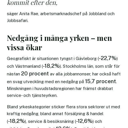
kommit efter den,
säger Anita Rae, arbetsmarknadschef på Jobbland och
Jobbsafari.
Nedgång i många yrken – men
vissa ökar
-22,7%
Geografiskt är situationen tyngst i Gävleborg (
)
-18,2%
och Västmanland (
). Stockholms län, som står för
20 procent
nästan
av alla jobbannonser, har också haft
15,7 procent
en svag utveckling med en nedgång på
.
Minskningen i huvudstadsregionen har främst drabbat
service- och tjänsteyrken.
Bland yrkeskategorier sticker flera stora sektorer ut med
kraftig nedgång, bland annat försäljning & handel
-18,2%
-12,6%
(
), service & besöksnäring (
) och