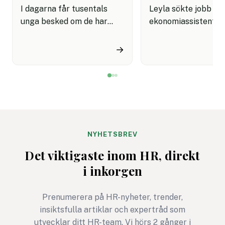
I dagarna får tusentals
Leyla sökte jobb s
unga besked om de har
ekonomiassistent. 
kommit in på sin
ansökan var välform
drömutbildning. Men
konkret och visade 
→
kanske är det inte dem som
förstod rollen.
inte kom in vi ska tycka
Rekryteraren matad
synd om. Kanske har de
personliga brevet i e
just fått en möjlighet att
detektionsverktyg.
skaffa sig något som
Resultatet kom till
kommer att göra dem ännu
rött: "Sannolikt AI-
starkare när de en dag står
genererat."
NYHETSBREV
med sitt examensbevis i
Det viktigaste inom HR, direkt
handen.
i inkorgen
Prenumerera på HR-nyheter, trender,
insiktsfulla artiklar och expertråd som
utvecklar ditt HR-team. Vi hörs 2 gånger i