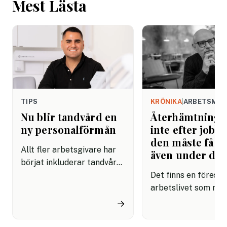
Mest Lästa
TIPS
KRÖNIKA
|
ARBETSMIL
Nu blir tandvård en
Återhämtning b
ny personalförmån
inte efter jobbe
den måste få pl
Allt fler arbetsgivare har
även under da
börjat inkluderar tandvård i
sina förmånspaket
Det finns en förestäl
samtidigt som nära en
arbetslivet som må
miljon svenskar uppger att
fortfarande styrs av. A
→
de avstår tandvård av
återhämtning är nå
ekonomiska skäl.
kommer senare. Efte