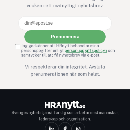
veckan i ett matnyttigt nyhetsbrev.
Prenumerera
Jag godkänner att HRnytt behandlar mina
personuppgifter enligt
personuppgiftspolicyn
och
samtycker till att få nyhetsbrev via e-post.
Vi respekterar din integritet. Avsluta
prenumerationen när som helst.
Sveriges nyhetstjänst för dig som arbetar med människor,
ledarskap och organisation.