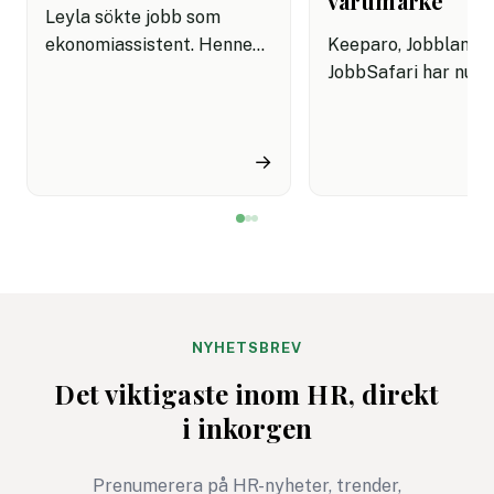
varumärke
Leyla sökte jobb som
ekonomiassistent. Hennes
Keeparo, Jobbland 
ansökan var välformulerad,
JobbSafari har nu bl
konkret och visade att hon
JobbSafari. Efter
förstod rollen.
sammanslagningen
Rekryteraren matade in
lanseras ett gemen
→
personliga brevet i ett AI-
varumärke med amb
detektionsverktyg.
att samla hela tala
Resultatet kom tillbaka
på en plattform.
rött: "Sannolikt AI-
Satsningen sker sam
genererat."
som svenska arbets
förbereder sig för 
rekrytering under 2
NYHETSBREV
Det viktigaste inom HR, direkt
i inkorgen
Prenumerera på HR-nyheter, trender,