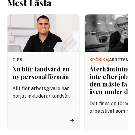
Mest Lästa
TIPS
KRÖNIKA
|
ARBETSMIL
Nu blir tandvård en
Återhämtning b
ny personalförmån
inte efter jobbe
den måste få pl
Allt fler arbetsgivare har
även under da
börjat inkluderar tandvård i
sina förmånspaket
Det finns en förestäl
samtidigt som nära en
arbetslivet som må
miljon svenskar uppger att
fortfarande styrs av. A
→
de avstår tandvård av
återhämtning är nå
ekonomiska skäl.
kommer senare. Efte