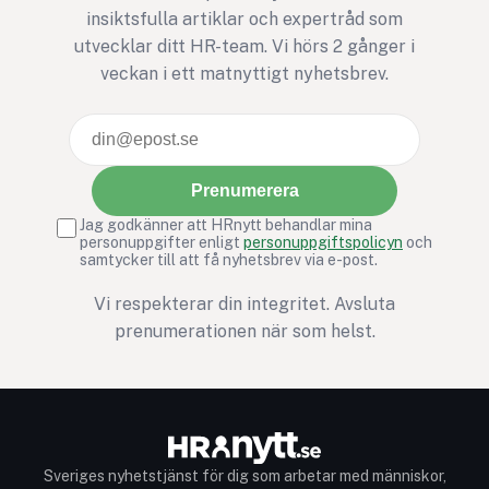
insiktsfulla artiklar och expertråd som
utvecklar ditt HR-team. Vi hörs 2 gånger i
veckan i ett matnyttigt nyhetsbrev.
Prenumerera
Jag godkänner att HRnytt behandlar mina
personuppgifter enligt
personuppgiftspolicyn
och
samtycker till att få nyhetsbrev via e-post.
Vi respekterar din integritet. Avsluta
prenumerationen när som helst.
Sveriges nyhetstjänst för dig som arbetar med människor,