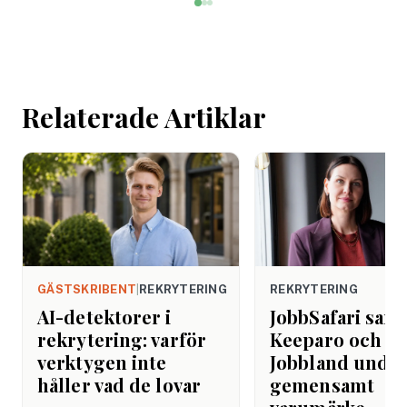
mötet. Efter sista
mejlet. Efter
arbetsdagen. Efte
helgen. Efter seme
Relaterade Artiklar
GÄSTSKRIBENT
|
REKRYTERING
REKRYTERING
AI-detektorer i
JobbSafari sam
rekrytering: varför
Keeparo och
verktygen inte
Jobbland under
håller vad de lovar
gemensamt