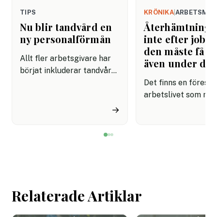
TIPS
KRÖNIKA
|
ARBETSMIL
Nu blir tandvård en
Återhämtning b
ny personalförmån
inte efter jobbe
den måste få pl
Allt fler arbetsgivare har
även under da
börjat inkluderar tandvård i
sina förmånspaket
Det finns en förestäl
samtidigt som nära en
arbetslivet som må
miljon svenskar uppger att
fortfarande styrs av. A
→
de avstår tandvård av
återhämtning är nå
ekonomiska skäl.
kommer senare. Efte
mötet. Efter sista
mejlet. Efter
arbetsdagen. Efte
helgen. Efter seme
Relaterade Artiklar