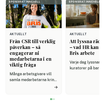
SPONSRAT INNEHÅLL
SPONSRAT INNEHÅLL
AKTUELLT
AKTUELLT
Från CSR till verklig
Att lyssna rädda
påverkan – så
– vad HR kan lä
engagerar ni
Bris arbete
medarbetarna i en
Varje dag lyssnar Br
viktig fråga
kuratorer på barn 
Många arbetsgivare vill
dåligt. De har lärt s
samla medarbetarna kring
grundläggande om
initiativ som känns
mänsklig kommunik
→
meningsfulla på riktigt.
som de flesta
Men det är inte alltid
arbetsplatser fortf
enkelt att hitta aktiviteter
saknar: att verklige