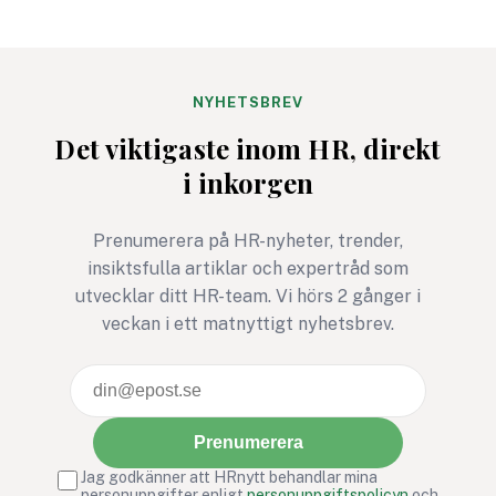
som både engagerar brett
kräver övning, närv
och knyter an till
mod. Det är en kom
företagets värderingar.
som kan rädda liv. P
Bris stegutmaning 116 111
arbetsplatser kan d
NYHETSBREV
steg – för barns rätt att
avgörande för relati
Det viktigaste inom HR, direkt
må bra är ett exempel där
tillit och arbetsmiljö
i inkorgen
rörelse, gemenskap och
social hållbarhet möts i ett
gemensamt syfte.
Prenumerera på HR-nyheter, trender,
insiktsfulla artiklar och expertråd som
utvecklar ditt HR-team. Vi hörs 2 gånger i
veckan i ett matnyttigt nyhetsbrev.
Prenumerera
Jag godkänner att HRnytt behandlar mina
personuppgifter enligt
personuppgiftspolicyn
och