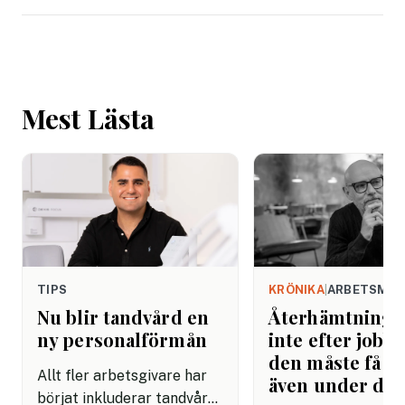
Mest Lästa
TIPS
KRÖNIKA
|
ARBETSMIL
Nu blir tandvård en
Återhämtning b
ny personalförmån
inte efter jobbe
den måste få pl
Allt fler arbetsgivare har
även under da
börjat inkluderar tandvård i