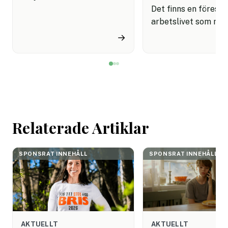
sina förmånspaket
Det finns en förestäl
samtidigt som nära en
arbetslivet som må
miljon svenskar uppger att
fortfarande styrs av. A
→
de avstår tandvård av
återhämtning är nå
ekonomiska skäl.
kommer senare. Efte
mötet. Efter sista
mejlet. Efter
arbetsdagen. Efte
helgen. Efter seme
Relaterade Artiklar
SPONSRAT INNEHÅLL
SPONSRAT INNEHÅLL
AKTUELLT
AKTUELLT