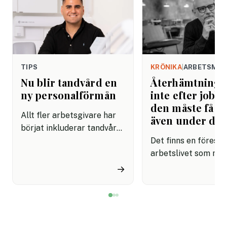
TIPS
KRÖNIKA
|
ARBETSMIL
Nu blir tandvård en
Återhämtning b
ny personalförmån
inte efter jobbe
den måste få pl
Allt fler arbetsgivare har
även under da
börjat inkluderar tandvård i
sina förmånspaket
Det finns en förestäl
samtidigt som nära en
arbetslivet som må
miljon svenskar uppger att
fortfarande styrs av. A
→
de avstår tandvård av
återhämtning är nå
ekonomiska skäl.
kommer senare. Efte
mötet. Efter sista
mejlet. Efter