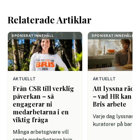
arbetsdagen. Efte
helgen. Efter seme
Relaterade Artiklar
SPONSRAT INNEHÅLL
SPONSRAT INNEHÅLL
AKTUELLT
AKTUELLT
Från CSR till verklig
Att lyssna rädda
påverkan – så
– vad HR kan lä
engagerar ni
Bris arbete
medarbetarna i en
Varje dag lyssnar Br
viktig fråga
kuratorer på barn 
Många arbetsgivare vill
dåligt. De har lärt s
samla medarbetarna kring
grundläggande om