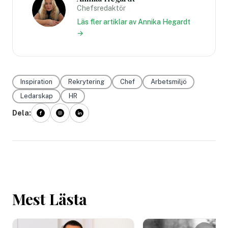
Chefsredaktör
Läs fler artiklar av Annika Hegardt
→
Inspiration
Rekrytering
Chef
Arbetsmiljö
Ledarskap
HR
Dela:
Mest Lästa