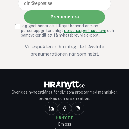
Prenumerera
Jag godkänner att HRnytt behandlar mina
personuppgifter enligt
personuppgiftspolicyn
och
samtycker till att få nyhetsbrev via e-post.
Vi respekterar din integritet. Avsluta
prenumerationen när som helst.
Sveriges nyhetstjänst för dig som arbetar med människor,
ledarskap och organisation.
HRNYTT
Om oss