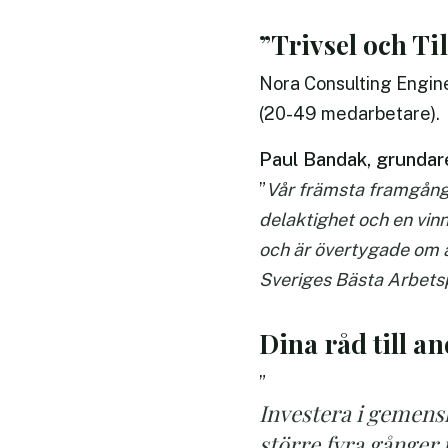
”Trivsel och Ti
Nora Consulting Engine
(20-49 medarbetare).
Paul Bandak, grundar
”
Vår främsta framgångsf
delaktighet och en vin
och är övertygade om at
Sveriges Bästa Arbetsp
Dina råd till a
”
Investera i gemens
större fyra gånger 