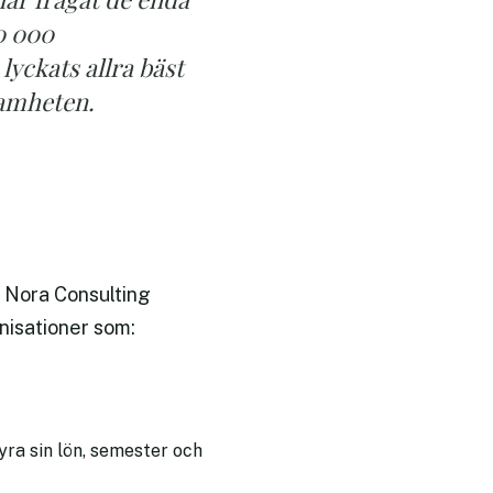
0 000
yckats allra bäst
ksamheten.
t Nora Consulting
anisationer som:
yra sin lön, semester och