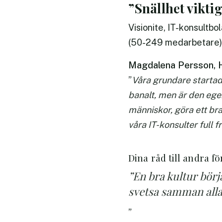
”Snällhet vikti
Visionite, IT-konsultb
(50-249 medarbetare)
Magdalena Persson, 
”
Våra grundare startade
banalt, men är den egen
människor, göra ett bra
våra IT-konsulter full fr
Dina råd till andra f
”En bra kultur börj
svetsa samman alla 
”