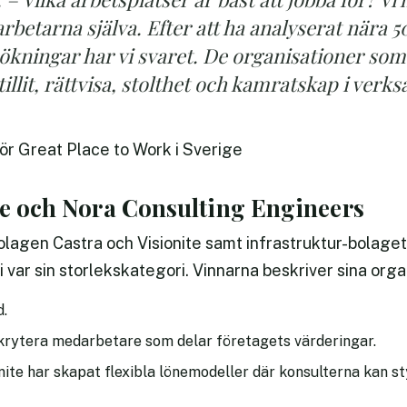
betarna själva. Efter att ha analyserat nära 5
ningar har vi svaret. De organisationer som l
tillit, rättvisa, stolthet och kamratskap i ver
för Great Place to Work i Sverige
te och Nora Consulting Engineers
bolagen Castra och Visionite samt infrastruktur-bolage
 var sin storlekskategori. Vinnarna beskriver sina org
d.
krytera medarbetare som delar företagets värderingar.
ite har skapat flexibla lönemodeller där konsulterna kan st