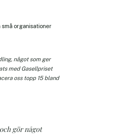
n små organisationer
dling, något som ger
nats med Gasellpriset
lacera oss topp 15 bland
 och gör något