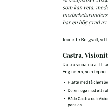
som kan veta, medar
medarbetarundersök
har en hög grad av 
Jeanette Bergvall, vd 
Castra, Visioni
De tre vinnarna är IT-
Engineers, som toppar i
Platta med få chefsle
De är noga med att re
Både Castra och Vision
pension.