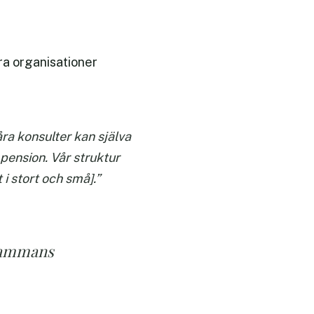
ra organisationer
ra konsulter kan själva
 pension. Vår struktur
i stort och små].”
lsammans