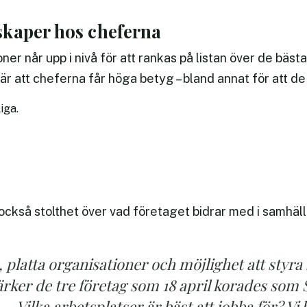
kaper hos cheferna
er når upp i nivå för att rankas på listan över de bäst
 att cheferna får höga betyg – bland annat för att de 
iga.
kså stolthet över vad företaget bidrar med i samhället
platta organisationer och möjlighet att styra 
rker de tre företag som 18 april korades som 
– Vilka arbetsplatser är bäst att jobba för? Vi