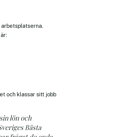
a arbetsplatserna.
är:
 och klassar sitt jobb
sin lön och
Sveriges Bästa
 har frågat de enda