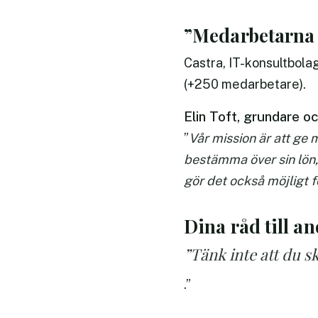
”Medarbetarna 
Castra, IT-konsultbola
(+250 medarbetare).
Elin Toft, grundare o
”
Vår mission är att ge
bestämma över sin lön, 
gör det också möjligt f
Dina råd till a
”Tänk inte att du s
.”