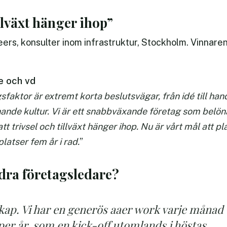
llväxt hänger ihop”
ers, konsulter inom infrastruktur, Stockholm. Vinnare
e och vd
aktor är extremt korta beslutsvägar, från idé till han
nande kultur. Vi är ett snabbväxande företag som belö
t trivsel och tillväxt hänger ihop. Nu är vårt mål att p
latser fem år i rad.
”
ndra företagsledare?
kap. Vi har en generös aaer work varje månad
per år, som en kick-off utomlands i höstas