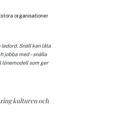
lstora organisationer
ledord. Snäll kan låta
ch jobba med – snälla
el lönemodell som ger
kring kulturen och