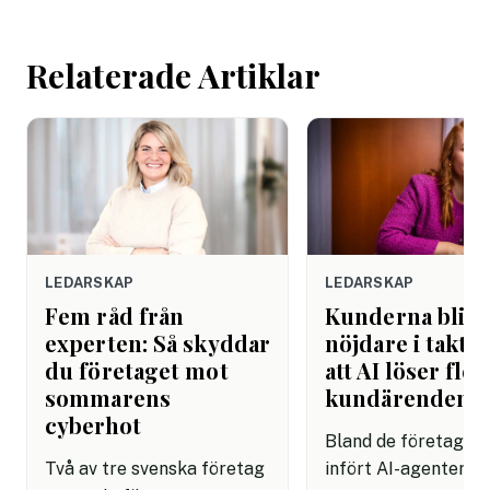
arbetsdagen. Efte
helgen. Efter seme
Relaterade Artiklar
LEDARSKAP
LEDARSKAP
Fem råd från
Kunderna blir
experten: Så skyddar
nöjdare i takt 
du företaget mot
att AI löser fler
sommarens
kundärenden
cyberhot
Bland de företag s
Två av tre svenska företag
infört AI-agenter i