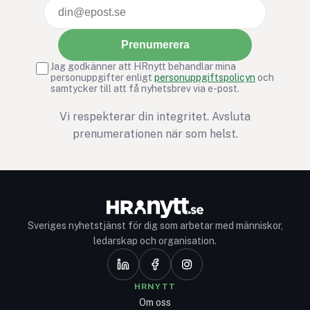
Prenumerera
Jag godkänner att HRnytt behandlar mina
personuppgifter enligt
personuppgiftspolicyn
och
samtycker till att få nyhetsbrev via e-post.
Vi respekterar din integritet. Avsluta
prenumerationen när som helst.
Sveriges nyhetstjänst för dig som arbetar med människor,
ledarskap och organisation.
HRNYTT
Om oss