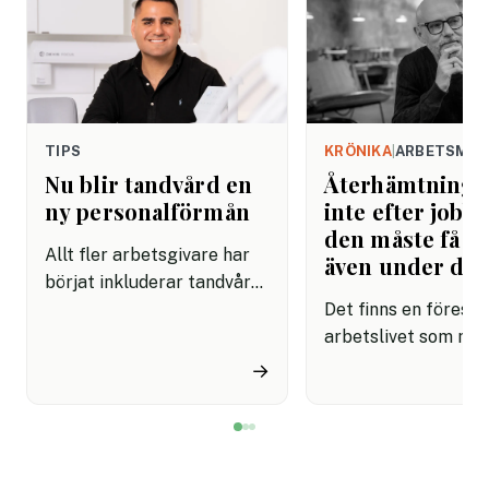
TIPS
KRÖNIKA
|
ARBETSMIL
Nu blir tandvård en
Återhämtning b
ny personalförmån
inte efter jobbe
den måste få pl
Allt fler arbetsgivare har
även under da
börjat inkluderar tandvård i
sina förmånspaket
Det finns en förestäl
samtidigt som nära en
arbetslivet som må
miljon svenskar uppger att
fortfarande styrs av. A
→
de avstår tandvård av
återhämtning är nå
ekonomiska skäl.
kommer senare. Efte
mötet. Efter sista
mejlet. Efter