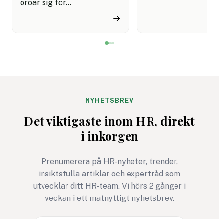
oroar sig för
kundservice finns e
cyberattacker under det
upplevelse av både
→
kommande året. Dessutom
snabbare hantering
innebär semestertider med
nöjdare kunder visar
vikarier och färre
rapport.
medarbetare på plats att
risken för misstag och
cyberangrepp ökar. Här
får du
NYHETSBREV
cybersäkerhetsexpertens
Det viktigaste inom HR, direkt
fem bästa tips för ett
i inkorgen
säkrare sommarkontor.
Prenumerera på HR-nyheter, trender,
insiktsfulla artiklar och expertråd som
utvecklar ditt HR-team. Vi hörs 2 gånger i
veckan i ett matnyttigt nyhetsbrev.