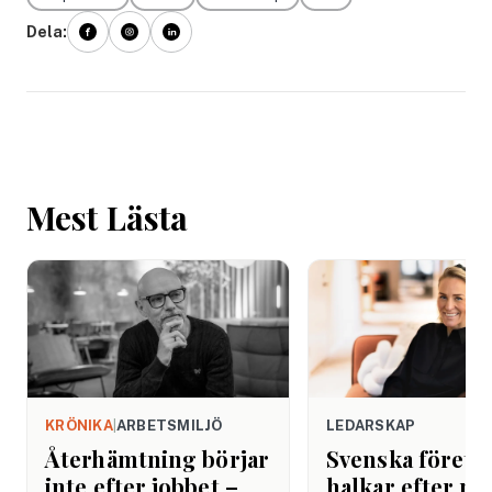
Dela:
Mest Lästa
KRÖNIKA
|
ARBETSMILJÖ
LEDARSKAP
Återhämtning börjar
Svenska företa
inte efter jobbet –
halkar efter när