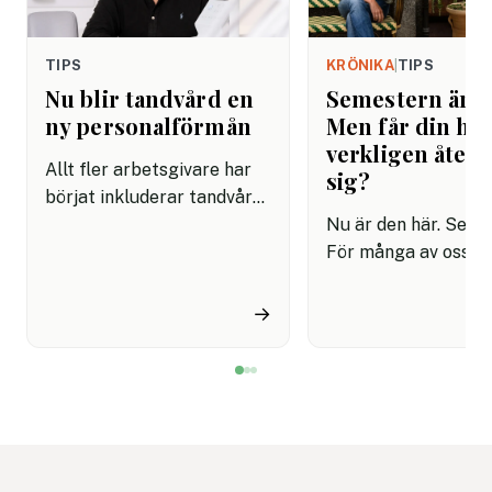
TIPS
KRÖNIKA
|
TIPS
Nu blir tandvård en
Semestern är h
ny personalförmån
Men får din hjä
verkligen åter
Allt fler arbetsgivare har
sig?
börjat inkluderar tandvård i
sina förmånspaket
Nu är den här. Seme
samtidigt som nära en
För många av oss h
miljon svenskar uppger att
kalendern tömts,
de avstår tandvård av
autosvaret är aktiv
→
ekonomiska skäl.
tempot har börjat s