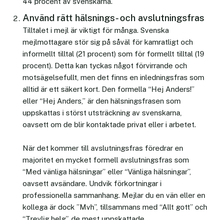
44 procent av svenskarna.
Använd rätt hälsnings- och avslutningsfras
Tilltalet i mejl är viktigt för många. Svenska
mejlmottagare stör sig på såväl för kamratligt och
informellt tilltal (21 procent) som för formellt tilltal (19
procent). Detta kan tyckas något förvirrande och
motsägelsefullt, men det finns en inledningsfras som
alltid är ett säkert kort. Den formella “Hej Anders!”
eller “Hej Anders,” är den hälsningsfrasen som
uppskattas i störst utsträckning av svenskarna,
oavsett om de blir kontaktade privat eller i arbetet.
När det kommer till avslutningsfras föredrar en
majoritet en mycket formell avslutningsfras som
“Med vänliga hälsningar” eller “Vänliga hälsningar”,
oavsett avsändare. Undvik förkortningar i
professionella sammanhang. Mejlar du en vän eller en
kollega är dock ”Mvh”, tillsammans med “Allt gott” och
“Trevlig helg”, de mest uppskattade