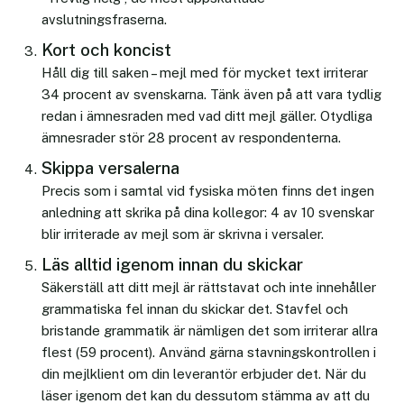
avslutningsfraserna.
Kort och koncist
Håll dig till saken – mejl med för mycket text irriterar
34 procent av svenskarna. Tänk även på att vara tydlig
redan i ämnesraden med vad ditt mejl gäller. Otydliga
ämnesrader stör 28 procent av respondenterna.
Skippa versalerna
Precis som i samtal vid fysiska möten finns det ingen
anledning att skrika på dina kollegor: 4 av 10 svenskar
blir irriterade av mejl som är skrivna i versaler.
Läs alltid igenom innan du skickar
Säkerställ att ditt mejl är rättstavat och inte innehåller
grammatiska fel innan du skickar det. Stavfel och
bristande grammatik är nämligen det som irriterar allra
flest (59 procent). Använd gärna stavningskontrollen i
din mejlklient om din leverantör erbjuder det. När du
läser igenom det kan du dessutom stämma av att du