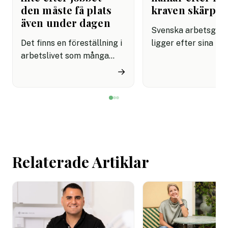
den måste få plats
kraven skärps
även under dagen
Svenska arbetsgiva
Det finns en föreställning i
ligger efter sina no
arbetslivet som många
grannar när det gäll
fortfarande styrs av. Att
införa tydliga regle
→
återhämtning är något som
användningen av AI.
kommer senare. Efter sista
undersökning visar a
mötet. Efter sista
svenska kontorsarb
mejlet. Efter
än i Danmark och Fi
arbetsdagen. Efter
saknar riktlinjer för
helgen. Efter semestern.
tekniken får använd
Relaterade Artiklar
arbetet.