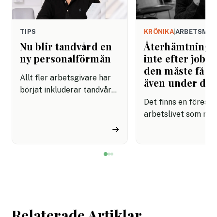
TIPS
KRÖNIKA
|
ARBETSMIL
Nu blir tandvård en
Återhämtning b
ny personalförmån
inte efter jobbe
den måste få pl
Allt fler arbetsgivare har
även under da
börjat inkluderar tandvård i
sina förmånspaket
Det finns en förestäl
samtidigt som nära en
arbetslivet som må
miljon svenskar uppger att
fortfarande styrs av. A
→
de avstår tandvård av
återhämtning är nå
ekonomiska skäl.
kommer senare. Efte
mötet. Efter sista
mejlet. Efter
arbetsdagen. Efte
helgen. Efter seme
Relaterade Artiklar