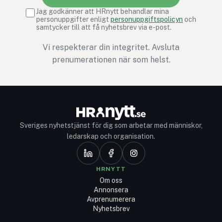
Jag godkänner att HRnytt behandlar mina
personuppgifter enligt
personuppgiftspolicyn
och
samtycker till att få nyhetsbrev via e-post.
Vi respekterar din integritet. Avsluta
prenumerationen när som helst.
Sveriges nyhetstjänst för dig som arbetar med människor,
ledarskap och organisation.
HRNYTT
Om oss
Annonsera
Avprenumerera
Nyhetsbrev