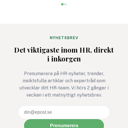
Men det är inte alltid
arbetsplatser fortf
enkelt att hitta aktiviteter
saknar: att verklige
som både engagerar brett
kräver övning, närv
och knyter an till
mod. Det är en kom
företagets värderingar.
som kan rädda liv. P
Bris stegutmaning 116 111
arbetsplatser kan d
NYHETSBREV
steg – för barns rätt att
avgörande för relati
Det viktigaste inom HR, direkt
må bra är ett exempel där
tillit och arbetsmiljö
i inkorgen
rörelse, gemenskap och
social hållbarhet möts i ett
gemensamt syfte.
Prenumerera på HR-nyheter, trender,
insiktsfulla artiklar och expertråd som
utvecklar ditt HR-team. Vi hörs 2 gånger i
veckan i ett matnyttigt nyhetsbrev.
Prenumerera