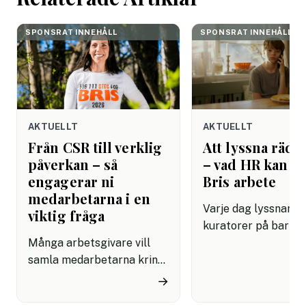
SPONSRAT INNEHÅLL
SPONSRAT INNEHÅLL
AKTUELLT
AKTUELLT
Från CSR till verklig
Att lyssna rädda
påverkan – så
– vad HR kan lä
engagerar ni
Bris arbete
medarbetarna i en
Varje dag lyssnar Br
viktig fråga
kuratorer på barn 
Många arbetsgivare vill
dåligt. De har lärt s
samla medarbetarna kring
grundläggande om
initiativ som känns
mänsklig kommunik
→
meningsfulla på riktigt.
som de flesta