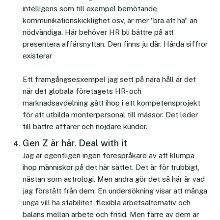
intelligens som till exempel bemötande,
kommunikationskicklighet osv, är mer "bra att ha" än
nödvändiga. Här behöver HR bli bättre på att
presentera affärsnyttan. Den finns ju där. Hårda siffror
existerar
Ett framgångsesxempel jag sett på nära håll är det
när det globala företagets HR- och
marknadsavdelning gått ihop i ett kompetensprojekt
för att utbilda monterpersonal till mässor. Det leder
till bättre affärer och nöjdare kunder.
Gen Z är här. Deal with it
Jag är egentligen ingen förespråkare av att klumpa
ihop människor på det här sättet. Det är för trubbigt,
nästan som astrologi. Men andra gör det så här är vad
jag förstått från dem: En undersökning visar att många
unga vill ha stabilitet, flexibla arbetsalternativ och
balans mellan arbete och fritid. Men färre av dem är