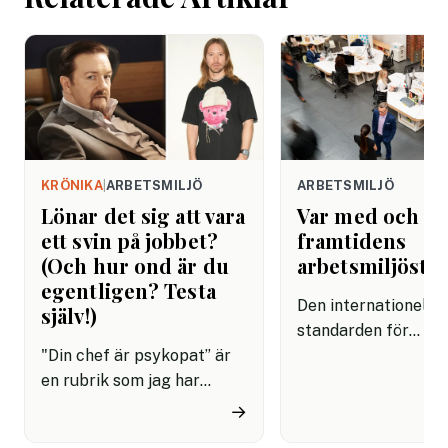
arbetet.
KRÖNIKA
|
ARBETSMILJÖ
ARBETSMILJÖ
Lönar det sig att vara
Var med och f
ett svin på jobbet?
framtidens
(Och hur ond är du
arbetsmiljösta
egentligen? Testa
Den internationella
själv!)
standarden för
"Din chef är psykopat” är
arbetsmiljöledning,
en rubrik som jag har
45001, är på väg att
skrivit ungefär hundra
uppdateras och
→
gånger genom åren. Oftast
remissförslaget är 