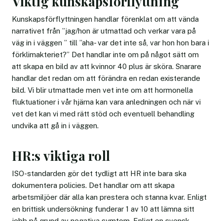
Viktig kunskapsförflyttning
Kunskapsförflyttningen handlar förenklat om att vända
narrativet från ”jag/hon är utmattad och verkar vara på
väg in i väggen ” till ”aha- var det inte så, var hon hon bara i
förklimakteriet?” Det handlar inte om på något sätt om
att skapa en bild av att kvinnor 40 plus är sköra. Snarare
handlar det redan om att förändra en redan existerande
bild. Vi blir utmattade men vet inte om att hormonella
fluktuationer i vår hjärna kan vara anledningen och när vi
vet det kan vi med rätt stöd och eventuell behandling
undvika att gå in i väggen.
HR:s viktiga roll
ISO-standarden gör det tydligt att HR inte bara ska
dokumentera policies. Det handlar om att skapa
arbetsmiljöer där alla kan prestera och stanna kvar. Enligt
en brittisk undersökning funderar 1 av 10 att lämna sitt
jobb på grund av negativa symtom. Enligt en svensk