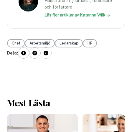
Hälsofuturist, journalist, föreläsare
och författare
Läs fler artiklar av Katarina Wilk →
Chef
Arbetsmiljö
Ledarskap
HR
Dela:
Mest Lästa