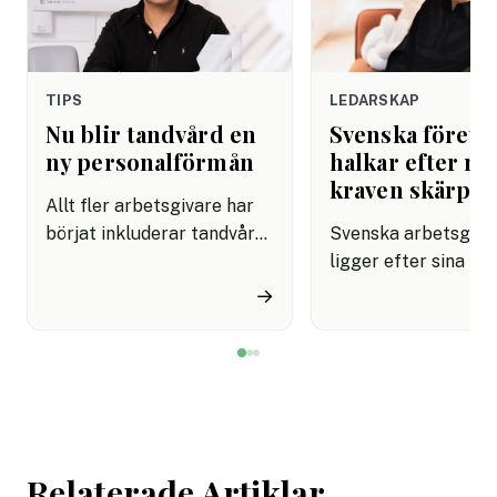
TIPS
LEDARSKAP
Nu blir tandvård en
Svenska företa
ny personalförmån
halkar efter när
kraven skärps
Allt fler arbetsgivare har
börjat inkluderar tandvård i
Svenska arbetsgiva
sina förmånspaket
ligger efter sina no
samtidigt som nära en
grannar när det gäll
→
miljon svenskar uppger att
införa tydliga regle
de avstår tandvård av
användningen av AI.
ekonomiska skäl.
undersökning visar a
svenska kontorsarb
än i Danmark och Fi
saknar riktlinjer för
Relaterade Artiklar
tekniken får använd