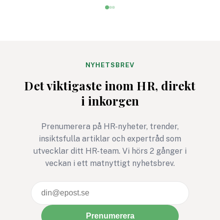
har jag bildsatt den med
för synpunkter. Det
David Brent från ”The
företag, myndighet
Office”, men ett ännu bättre
andra intressenter 
exempel är Frank
möjlighet att påver
Underwood i ”House of
standard som vägle
Cards”. Han är den ultimata
organisationers
NYHETSBREV
nidbilden av det
arbetsmiljöarbete v
Det viktigaste inom HR, direkt
beteendevetare kallar
över.
i inkorgen
”Den mörka triaden” –
samlingsnamnet för
människans tre mest
Prenumerera på HR-nyheter, trender,
destruktiva drag:
insiktsfulla artiklar och expertråd som
narcissism, psykopati och
utvecklar ditt HR-team. Vi hörs 2 gånger i
machiavellianism (en
veckan i ett matnyttigt nyhetsbrev.
cynisk och manipulativ
attityd).
Prenumerera