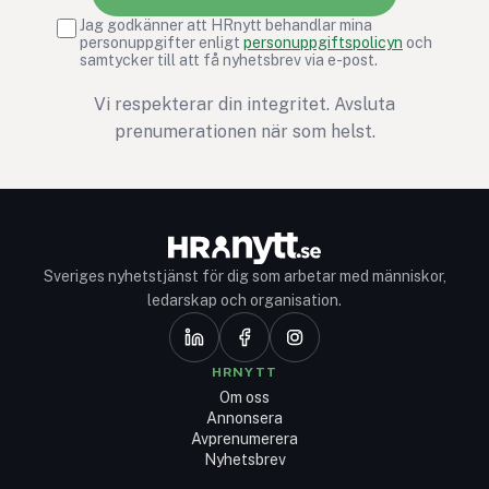
Jag godkänner att HRnytt behandlar mina
personuppgifter enligt
personuppgiftspolicyn
och
samtycker till att få nyhetsbrev via e-post.
Vi respekterar din integritet. Avsluta
prenumerationen när som helst.
Sveriges nyhetstjänst för dig som arbetar med människor,
ledarskap och organisation.
HRNYTT
Om oss
Annonsera
Avprenumerera
Nyhetsbrev