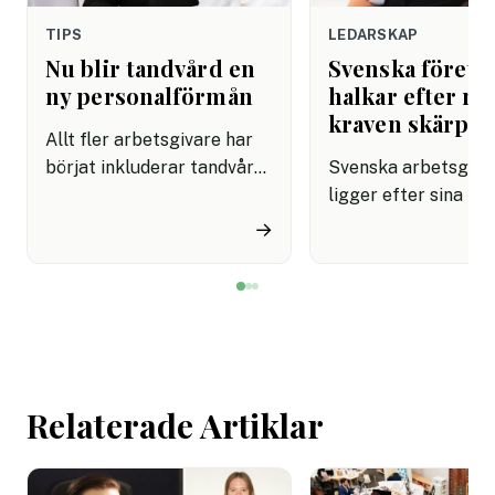
TIPS
LEDARSKAP
Nu blir tandvård en
Svenska företa
ny personalförmån
halkar efter när
kraven skärps
Allt fler arbetsgivare har
börjat inkluderar tandvård i
Svenska arbetsgiva
sina förmånspaket
ligger efter sina no
samtidigt som nära en
grannar när det gäll
→
miljon svenskar uppger att
införa tydliga regle
de avstår tandvård av
användningen av AI.
ekonomiska skäl.
undersökning visar a
svenska kontorsarb
än i Danmark och Fi
saknar riktlinjer för
Relaterade Artiklar
tekniken får använd
arbetet.