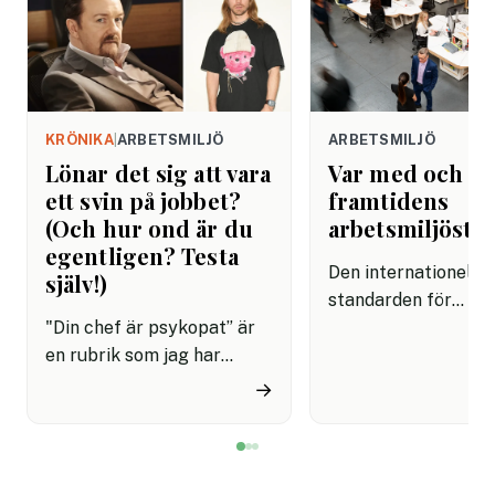
KRÖNIKA
|
ARBETSMILJÖ
ARBETSMILJÖ
Lönar det sig att vara
Var med och f
ett svin på jobbet?
framtidens
(Och hur ond är du
arbetsmiljösta
egentligen? Testa
Den internationella
själv!)
standarden för
"Din chef är psykopat” är
arbetsmiljöledning,
en rubrik som jag har
45001, är på väg att
skrivit ungefär hundra
uppdateras och
→
gånger genom åren. Oftast
remissförslaget är 
har jag bildsatt den med
för synpunkter. Det
David Brent från ”The
företag, myndighet
Office”, men ett ännu bättre
andra intressenter 