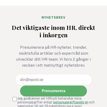
exempel är Frank
möjlighet att påver
Underwood i ”House of
standard som vägle
Cards”. Han är den ultimata
organisationers
NYHETSBREV
nidbilden av det
arbetsmiljöarbete v
Det viktigaste inom HR, direkt
beteendevetare kallar
över.
i inkorgen
”Den mörka triaden” –
samlingsnamnet för
människans tre mest
Prenumerera på HR-nyheter, trender,
destruktiva drag:
insiktsfulla artiklar och expertråd som
narcissism, psykopati och
utvecklar ditt HR-team. Vi hörs 2 gånger i
machiavellianism (en
veckan i ett matnyttigt nyhetsbrev.
cynisk och manipulativ
attityd).
Prenumerera
Jag godkänner att HRnytt behandlar mina
personuppgifter enligt
personuppgiftspolicyn
och
samtycker till att få nyhetsbrev via e-post.