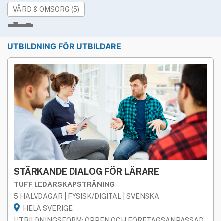
»
Rekryteringsguiden
VÅRD & OMSORG (5)
Studieform
UTBILDNING FÖR UTBILDARE
BÅDA
FYSISK
DIGITAL
Geografi
HELA SVERIGE
STOCKHOLM
GÖTEBORG
MALMÖ
Språk
BÅDA
SVENSKA
ENGELSKA
Utbildningsform
STÄRKANDE DIALOG FÖR LÄRARE
BÅDA
ÖPPEN
FÖRETAGS­ANPASSAD
TUFF LEDARSKAPSTRÄNING
5 HALVDAGAR | FYSISK/DIGITAL | SVENSKA
LICENSIERAD
HELA SVERIGE
UTBILDNINGSFORM: ÖPPEN OCH FÖRETAGSANPASSAD