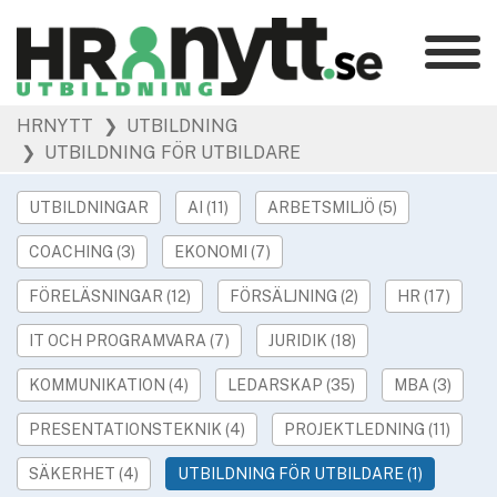
Kategorier
»
HRNYTT
❯ UTBILDNING
HR Barometer
❯ UTBILDNING FÖR UTBILDARE
»
HR-yrket
»
Ledarskap
UTBILDNINGAR
AI (11)
ARBETSMILJÖ (5)
»
Arbetsmiljö
COACHING (3)
EKONOMI (7)
»
Rekrytering
FÖRELÄSNINGAR (12)
FÖRSÄLJNING (2)
HR (17)
»
Hållbarhet
»
IT OCH PROGRAMVARA (7)
JURIDIK (18)
Podcast
»
Event
KOMMUNIKATION (4)
LEDARSKAP (35)
MBA (3)
PRESENTATIONSTEKNIK (4)
PROJEKTLEDNING (11)
Våra övriga sajter
»
Utbildning
SÄKERHET (4)
UTBILDNING FÖR UTBILDARE (1)