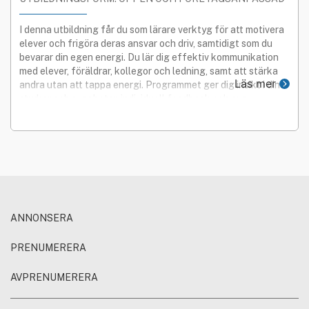
STREAMAD
I denna utbildning får du som lärare verktyg för att motivera
elever och frigöra deras ansvar och driv, samtidigt som du
bevarar din egen energi. Du lär dig effektiv kommunikation
med elever, föräldrar, kollegor och ledning, samt att stärka
Läs mer
andra utan att tappa energi. Programmet ger dig insikt i dina
styrkor och svagheter, individuell feedback och nya
perspektiv, vilket leder till överraskande resultat.
ANNONSERA
PRENUMERERA
AVPRENUMERERA