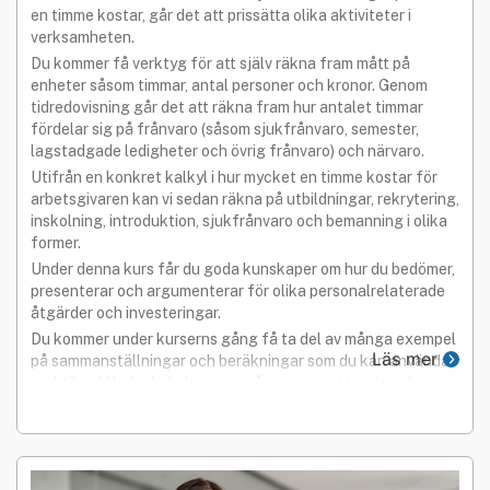
en timme kostar, går det att prissätta olika aktiviteter i
verksamheten.
Du kommer få verktyg för att själv räkna fram mått på
enheter såsom timmar, antal personer och kronor. Genom
tidredovisning går det att räkna fram hur antalet timmar
fördelar sig på frånvaro (såsom sjukfrånvaro, semester,
lagstadgade ledigheter och övrig frånvaro) och närvaro.
Utifrån en konkret kalkyl i hur mycket en timme kostar för
arbetsgivaren kan vi sedan räkna på utbildningar, rekrytering,
inskolning, introduktion, sjukfrånvaro och bemanning i olika
former.
Under denna kurs får du goda kunskaper om hur du bedömer,
presenterar och argumenterar för olika personalrelaterade
åtgärder och investeringar.
Du kommer under kurserns gång få ta del av många exempel
Läs mer
på sammanställningar och beräkningar som du kan använda i
praktiken! Under hela kursens gång varvar vi teori med
praktik.