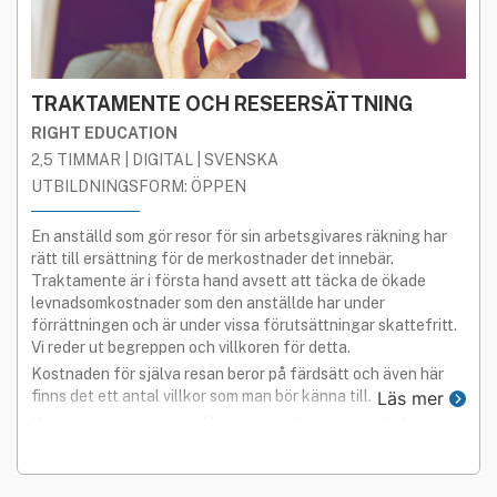
TRAKTAMENTE OCH RESEERSÄTTNING
RIGHT EDUCATION
2,5 TIMMAR | DIGITAL | SVENSKA
UTBILDNINGSFORM: ÖPPEN
En anställd som gör resor för sin arbetsgivares räkning har
rätt till ersättning för de merkostnader det innebär.
Traktamente är i första hand avsett att täcka de ökade
levnadsomkostnader som den anställde har under
förrättningen och är under vissa förutsättningar skattefritt.
Vi reder ut begreppen och villkoren för detta.
Kostnaden för själva resan beror på färdsätt och även här
finns det ett antal villkor som man bör känna till.
Läs mer
I kursen visar vi genom olika exempel hur regelverket
fungerar.