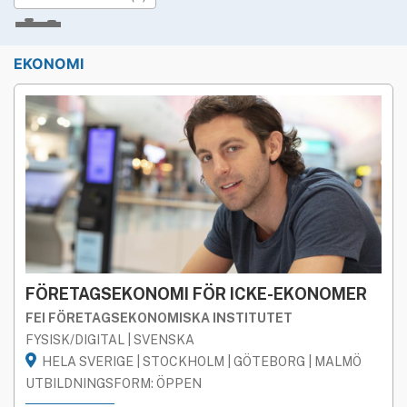
»
Rekryteringsguiden
Studieform
EKONOMI
BÅDA
FYSISK
DIGITAL
Geografi
HELA SVERIGE
STOCKHOLM
GÖTEBORG
MALMÖ
Språk
BÅDA
SVENSKA
ENGELSKA
Utbildningsform
FÖRETAGSEKONOMI FÖR ICKE-EKONOMER
BÅDA
ÖPPEN
FÖRETAGS­ANPASSAD
FEI FÖRETAGSEKONOMISKA INSTITUTET
FYSISK/DIGITAL | SVENSKA
LICENSIERAD
HELA SVERIGE | STOCKHOLM | GÖTEBORG | MALMÖ
UTBILDNINGSFORM: ÖPPEN
STREAMAD