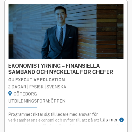
EKONOMISTYRNING – FINANSIELLA
SAMBAND OCH NYCKELTAL FÖR CHEFER
GU EXECUTIVE EDUCATION
2 DAGAR | FYSISK | SVENSKA
GÖTEBORG
UTBILDNINGSFORM: ÖPPEN
Programmet riktar sig till ledare med ansvar för
Läs mer
verksamhetens ekonomi och syftar till att på ett
pedagogiskt sätt förklara finansiella rapporter och nyckeltal
som används inom affärslivet idag.