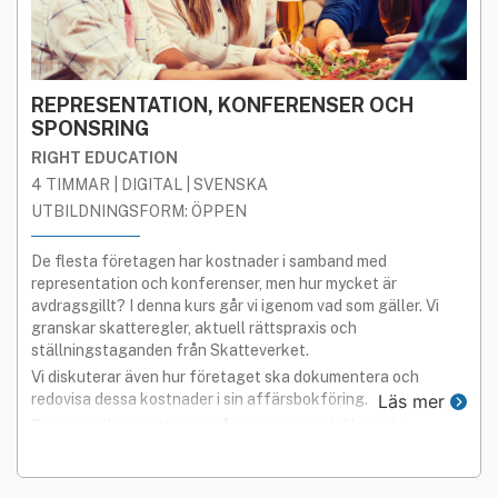
REPRESENTATION, KONFERENSER OCH
SPONSRING
RIGHT EDUCATION
4 TIMMAR | DIGITAL | SVENSKA
UTBILDNINGSFORM: ÖPPEN
De flesta företagen har kostnader i samband med
representation och konferenser, men hur mycket är
avdragsgillt? I denna kurs går vi igenom vad som gäller. Vi
granskar skatteregler, aktuell rättspraxis och
ställningstaganden från Skatteverket.
Vi diskuterar även hur företaget ska dokumentera och
redovisa dessa kostnader i sin affärsbokföring.
Läs mer
Ett speciellt avsnitt ägnas åt sponsring och liknande
reklamkostnader.