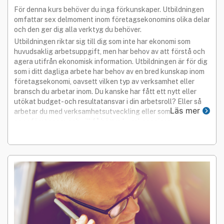
För denna kurs behöver du inga förkunskaper. Utbildningen
omfattar sex delmoment inom företagsekonomins olika delar
och den ger dig alla verktyg du behöver.
Utbildningen riktar sig till dig som inte har ekonomi som
huvudsaklig arbetsuppgift, men har behov av att förstå och
agera utifrån ekonomisk information. Utbildningen är för dig
som i ditt dagliga arbete har behov av en bred kunskap inom
företagsekonomi, oavsett vilken typ av verksamhet eller
bransch du arbetar inom. Du kanske har fått ett nytt eller
utökat budget- och resultatansvar i din arbetsroll? Eller så
Läs mer
arbetar du med verksamhetsutveckling eller som
egenföretagare och vill få bättre kunskaper inom
företagsekonomins alla delar.