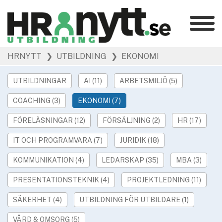
Kategorier
»
HRNYTT
❯ UTBILDNING
❯ EKONOMI
HR Barometer
»
HR-yrket
UTBILDNINGAR
AI (11)
ARBETSMILJÖ (5)
»
Ledarskap
COACHING (3)
EKONOMI (7)
»
Arbetsmiljö
»
FÖRELÄSNINGAR (12)
FÖRSÄLJNING (2)
HR (17)
Rekrytering
»
Hållbarhet
IT OCH PROGRAMVARA (7)
JURIDIK (18)
»
Podcast
KOMMUNIKATION (4)
LEDARSKAP (35)
MBA (3)
»
Event
PRESENTATIONSTEKNIK (4)
PROJEKTLEDNING (11)
Våra övriga sajter
SÄKERHET (4)
UTBILDNING FÖR UTBILDARE (1)
»
Utbildning
VÅRD & OMSORG (5)