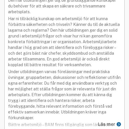
Den här utbildningen ger dig de grundläggande kunskaper
du behöver för att skapa en säkrare och trivsammare
arbetsplats.
Har ni tillräcklig kunskap om arbetsmiljö för att kunna
förbättra säkerheten och trivseln? Känner du till de aktuella
lagarna och reglerna? Den här utbildningen ger dig en solid
grund i arbetsmiljöfrågor och visar hur ni kan genomföra
konkreta förbättringar i er organisation. Arbetsmiljöarbete
handlar i hög grad om att identifiera och förebygga risker –
och det görs bäst när chefer, skyddsombud och anställda
arbetar tillsammans. En god arbetsmiljö är också direkt
kopplad till bättre resultat för verksamheten.
Under utbildningen varvas föreläsningar med praktiska
övningar, grupparbeten, diskussioner och reflektioner utifrån
egna erfarenheter. Du får med dig användbara verktyg och
har möjlighet att ställa frågor som är relevanta för just din
arbetsplats. Efter utbildningen kommer du att känna dig
trygg i att identifiera och hantera risker, arbeta
förebyggande, hitta relevant information och förstå vad
effektiv samverkan innebär. Utbildningen kräver inga
förkunskaper.
Läs mer
Bättre arbetsmiljö – BAM finns tillgänglig som lärarledd