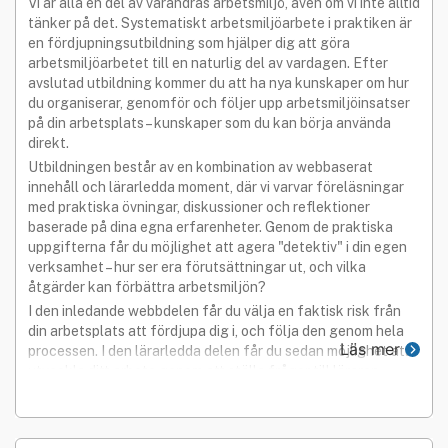
Vi är alla en del av varandras arbetsmiljö, även om vi inte alltid
tänker på det. Systematiskt arbetsmiljöarbete i praktiken är
en fördjupningsutbildning som hjälper dig att göra
arbetsmiljöarbetet till en naturlig del av vardagen. Efter
avslutad utbildning kommer du att ha nya kunskaper om hur
du organiserar, genomför och följer upp arbetsmiljöinsatser
på din arbetsplats – kunskaper som du kan börja använda
direkt.
Utbildningen består av en kombination av webbaserat
innehåll och lärarledda moment, där vi varvar föreläsningar
med praktiska övningar, diskussioner och reflektioner
baserade på dina egna erfarenheter. Genom de praktiska
uppgifterna får du möjlighet att agera "detektiv" i din egen
verksamhet – hur ser era förutsättningar ut, och vilka
åtgärder kan förbättra arbetsmiljön?
I den inledande webbdelen får du välja en faktisk risk från
din arbetsplats att fördjupa dig i, och följa den genom hela
Läs mer
processen. I den lärarledda delen får du sedan möjlighet att
utveckla ditt arbete genom att ställa frågor till läraren,
diskutera och utbyta erfarenheter med andra deltagare.