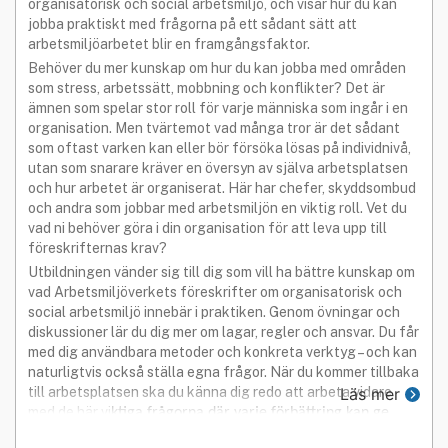
organisatorisk och social arbetsmiljö, och visar hur du kan
jobba praktiskt med frågorna på ett sådant sätt att
arbetsmiljöarbetet blir en framgångsfaktor.
Behöver du mer kunskap om hur du kan jobba med områden
som stress, arbetssätt, mobbning och konflikter? Det är
ämnen som spelar stor roll för varje människa som ingår i en
organisation. Men tvärtemot vad många tror är det sådant
som oftast varken kan eller bör försöka lösas på individnivå,
utan som snarare kräver en översyn av själva arbetsplatsen
och hur arbetet är organiserat. Här har chefer, skyddsombud
och andra som jobbar med arbetsmiljön en viktig roll. Vet du
vad ni behöver göra i din organisation för att leva upp till
föreskrifternas krav?
Utbildningen vänder sig till dig som vill ha bättre kunskap om
vad Arbetsmiljöverkets föreskrifter om organisatorisk och
social arbetsmiljö innebär i praktiken. Genom övningar och
diskussioner lär du dig mer om lagar, regler och ansvar. Du får
med dig användbara metoder och konkreta verktyg – och kan
naturligtvis också ställa egna frågor. När du kommer tillbaka
till arbetsplatsen ska du känna dig redo att arbeta vidare
Läs mer
med de här vi
ktiga frågorna där varje förbättring kan ge
stort resultat.