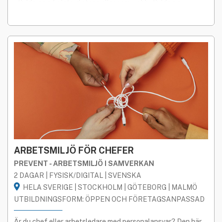
utbildning på plats, distans eller som webbutbildning.
ARBETSMILJÖ FÖR CHEFER
PREVENT - ARBETSMILJÖ I SAMVERKAN
2 DAGAR | FYSISK/DIGITAL | SVENSKA
HELA SVERIGE | STOCKHOLM | GÖTEBORG | MALMÖ
UTBILDNINGSFORM: ÖPPEN OCH FÖRETAGSANPASSAD
Är du chef eller arbetsledare med personalansvar? Den här