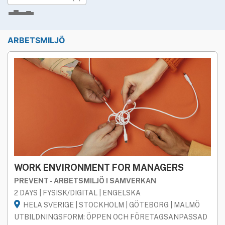
»
Rekryteringsguiden
Underkategorier
ARBETSMILJÖ
BAM
BAS P / BAS U
ERGONOMI
SYSTEMATISKT ARBETSMILJÖARBETE SAM
ÖVRIGA
Studieform
BÅDA
FYSISK
DIGITAL
Geografi
WORK ENVIRONMENT FOR MANAGERS
HELA SVERIGE
STOCKHOLM
GÖTEBORG
MALMÖ
PREVENT - ARBETSMILJÖ I SAMVERKAN
Språk
2 DAYS | FYSISK/DIGITAL | ENGELSKA
HELA SVERIGE | STOCKHOLM | GÖTEBORG | MALMÖ
BÅDA
SVENSKA
ENGELSKA
UTBILDNINGSFORM: ÖPPEN OCH FÖRETAGSANPASSAD