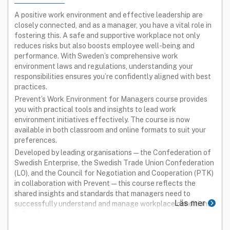
Utbildningsform
A positive work environment and effective leadership are
closely connected, and as a manager, you have a vital role in
BÅDA
ÖPPEN
FÖRETAGS­ANPASSAD
fostering this. A safe and supportive workplace not only
reduces risks but also boosts employee well-being and
LICENSIERAD
performance. With Sweden’s comprehensive work
environment laws and regulations, understanding your
STREAMAD
responsibilities ensures you’re confidently aligned with best
practices.
Prevent’s Work Environment for Managers course provides
you with practical tools and insights to lead work
environment initiatives effectively. The course is now
available in both classroom and online formats to suit your
preferences.
Developed by leading organisations—the Confederation of
Swedish Enterprise, the Swedish Trade Union Confederation
(LO), and the Council for Negotiation and Cooperation (PTK)
in collaboration with Prevent—this course reflects the
shared insights and standards that managers need to
Läs mer
successfully understand and manage workplace conditions
in Sweden.