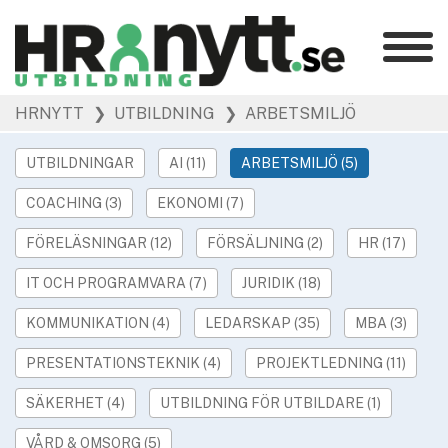
Kategorier
»
HRNYTT
❯ UTBILDNING
❯ ARBETSMILJÖ
HR Barometer
»
HR-yrket
UTBILDNINGAR
AI (11)
ARBETSMILJÖ (5)
»
Ledarskap
COACHING (3)
EKONOMI (7)
»
Arbetsmiljö
»
FÖRELÄSNINGAR (12)
FÖRSÄLJNING (2)
HR (17)
Rekrytering
»
Hållbarhet
IT OCH PROGRAMVARA (7)
JURIDIK (18)
»
Podcast
KOMMUNIKATION (4)
LEDARSKAP (35)
MBA (3)
»
Event
PRESENTATIONSTEKNIK (4)
PROJEKTLEDNING (11)
Våra övriga sajter
SÄKERHET (4)
UTBILDNING FÖR UTBILDARE (1)
»
Utbildning
VÅRD & OMSORG (5)