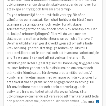
utbildningen ger dig de praktiska kunskaper du behöver för
att skapa en trygg och trivsam arbetsmiljö.
En god arbetsmiljö är ett kraftfullt verktyg för både
välmående och resultat. Som chef behöver du förstå och
tillämpa arbetsmiljölagar och regler för att skapa
förutsättningar för en säker och produktiv arbetsplats. Har
du koll på arbetsmiljölagen? Eller vill du veta mer om
skillnaderna mellan arbetsmiljöansvar och straffansvar?
Den här utbildningen ger dig verktygen att omsätta både
krav och möjligheter i ditt dagliga ledarskap. Din roll i
arbetsmiljöarbetet är central, och att investera i arbetsmiljön
är ofta en smart väg mot att nå verksamhetens mål.
Utbildningen riktar sig till dig som vill känna dig tryggare i din
roll som ledare genom att öka din kunskap om ansvar och
stärka din förmåga att förebygga arbetsmiljöproblem. Vi
kombinerar föreläsningar med övningar och diskussioner för
att säkerställa en praktisk och engagerande inlärning. Du
får användbara metoder och konkreta verktyg – och
självklart finns möjlighet att ställa egna frågor. Efter
utbildningen kommer du att vara redo att framgångsrikt leda
och planera arbetsmiljöarbetet i din verksamhet.
Läs mer