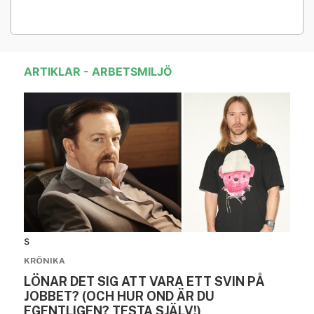
Arbetsmiljö för chefer finns som lärarledd utbildning på plats
eller distans, samt som webbutbildning.
ARTIKLAR - ARBETSMILJÖ
s
KRÖNIKA
LÖNAR DET SIG ATT VARA ETT SVIN PÅ
JOBBET? (OCH HUR OND ÄR DU
EGENTLIGEN? TESTA SJÄLV!)