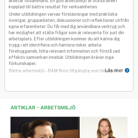
arbetar tillsammans. En god arbetsmiljö är också direkt
kopplad till bättre resultat för verksamheten.
Under utbildningen varvas föreläsningar med praktiska
övningar, grupparbeten, diskussioner och reflektioner utifrån
egna erfarenheter. Du får med dig användbara verktyg och
har möjlighet att ställa frågor som är relevanta för just din
arbetsplats. Efter utbildningen kommer du att känna dig
trygg i att identifiera och hantera risker, arbeta
förebyggande, hitta relevant information och förstå vad
effektiv samverkan innebär. Utbildningen kräver inga
förkunskaper.
Läs mer
Bättre arbetsmiljö – BAM finns tillgänglig som lärarledd
utbildning på plats, distans eller som webbutbildning.
ARTIKLAR - ARBETSMILJÖ