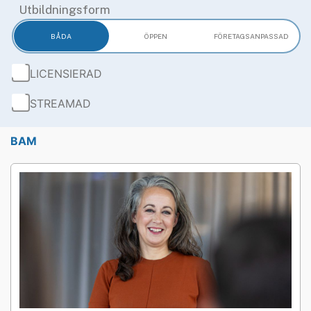
Utbildningsform
BÅDA
ÖPPEN
FÖRETAGS­ANPASSAD
LICENSIERAD
STREAMAD
BAM