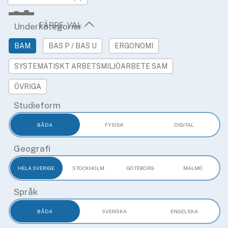
»
Rekryteringsguiden
Underkategorier
BAM
BAS P / BAS U
ERGONOMI
SYSTEMATISKT ARBETSMILJÖARBETE SAM
ÖVRIGA
Studieform
BÅDA
FYSISK
DIGITAL
Geografi
HELA SVERIGE
STOCKHOLM
GÖTEBORG
MALMÖ
Språk
BÅDA
SVENSKA
ENGELSKA