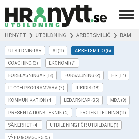
Kategorier
»
HRNYTT
❯ UTBILDNING
❯ ARBETSMILJÖ
❯ BAM
HR Barometer
»
HR-yrket
UTBILDNINGAR
AI (11)
ARBETSMILJÖ (5)
»
Ledarskap
COACHING (3)
EKONOMI (7)
»
Arbetsmiljö
»
FÖRELÄSNINGAR (12)
FÖRSÄLJNING (2)
HR (17)
Rekrytering
»
Hållbarhet
IT OCH PROGRAMVARA (7)
JURIDIK (18)
»
Podcast
KOMMUNIKATION (4)
LEDARSKAP (35)
MBA (3)
»
Event
PRESENTATIONSTEKNIK (4)
PROJEKTLEDNING (11)
Våra övriga sajter
SÄKERHET (4)
UTBILDNING FÖR UTBILDARE (1)
»
Utbildning
VÅRD & OMSORG (5)