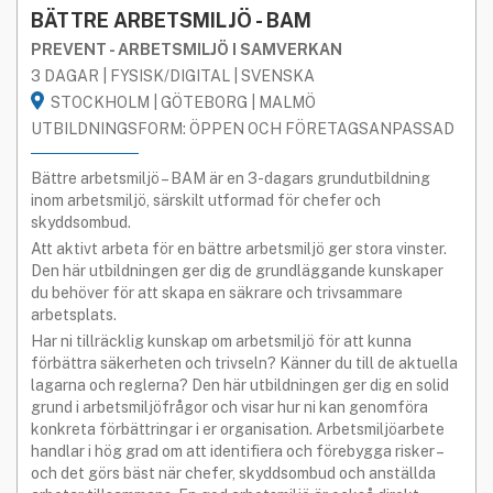
BÄTTRE ARBETSMILJÖ - BAM
PREVENT - ARBETSMILJÖ I SAMVERKAN
3 DAGAR | FYSISK/DIGITAL | SVENSKA
STOCKHOLM | GÖTEBORG | MALMÖ
UTBILDNINGSFORM: ÖPPEN OCH FÖRETAGSANPASSAD
Bättre arbetsmiljö – BAM är en 3-dagars grundutbildning
inom arbetsmiljö, särskilt utformad för chefer och
skyddsombud.
Att aktivt arbeta för en bättre arbetsmiljö ger stora vinster.
Den här utbildningen ger dig de grundläggande kunskaper
du behöver för att skapa en säkrare och trivsammare
arbetsplats.
Har ni tillräcklig kunskap om arbetsmiljö för att kunna
förbättra säkerheten och trivseln? Känner du till de aktuella
lagarna och reglerna? Den här utbildningen ger dig en solid
grund i arbetsmiljöfrågor och visar hur ni kan genomföra
konkreta förbättringar i er organisation. Arbetsmiljöarbete
handlar i hög grad om att identifiera och förebygga risker –
och det görs bäst när chefer, skyddsombud och anställda