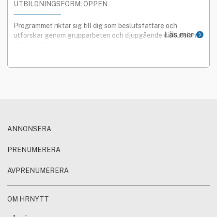
UTBILDNINGSFORM: ÖPPEN
Programmet riktar sig till dig som beslutsfattare och
Läs mer
utforskar genom grupparbeten och djupgående diskussioner
vilka möjligheter din organisation har att utmana och ändra
er affärsmodell.
ANNONSERA
PRENUMERERA
AVPRENUMERERA
OM HRNYTT