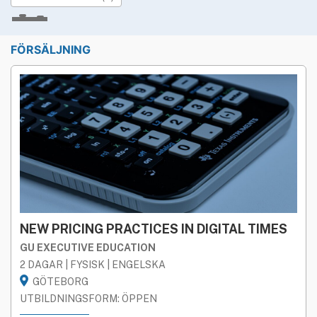
»
Rekryteringsguiden
Studieform
FÖRSÄLJNING
BÅDA
FYSISK
DIGITAL
Geografi
HELA SVERIGE
STOCKHOLM
GÖTEBORG
MALMÖ
Språk
BÅDA
SVENSKA
ENGELSKA
Utbildningsform
NEW PRICING PRACTICES IN DIGITAL TIMES
BÅDA
ÖPPEN
FÖRETAGS­ANPASSAD
GU EXECUTIVE EDUCATION
2 DAGAR | FYSISK | ENGELSKA
LICENSIERAD
GÖTEBORG
UTBILDNINGSFORM: ÖPPEN
STREAMAD