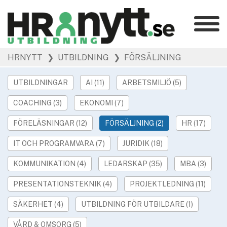
Kategorier
»
HRNYTT
❯ UTBILDNING
❯ FÖRSÄLJNING
HR Barometer
»
HR-yrket
UTBILDNINGAR
AI (11)
ARBETSMILJÖ (5)
»
Ledarskap
COACHING (3)
EKONOMI (7)
»
Arbetsmiljö
»
FÖRELÄSNINGAR (12)
FÖRSÄLJNING (2)
HR (17)
Rekrytering
»
Hållbarhet
IT OCH PROGRAMVARA (7)
JURIDIK (18)
»
Podcast
KOMMUNIKATION (4)
LEDARSKAP (35)
MBA (3)
»
Event
PRESENTATIONSTEKNIK (4)
PROJEKTLEDNING (11)
Våra övriga sajter
SÄKERHET (4)
UTBILDNING FÖR UTBILDARE (1)
»
Utbildning
VÅRD & OMSORG (5)