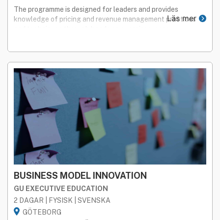
The programme is designed for leaders and provides
Läs mer
knowledge of pricing and revenue management practices
and techniques through hands on exercises, case
discussions, and lectures.
BUSINESS MODEL INNOVATION
GU EXECUTIVE EDUCATION
2 DAGAR | FYSISK | SVENSKA
GÖTEBORG